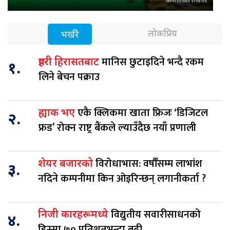
लोकप्रिय
भर्खरै
मानिस छुटाइदिने भन्दै रकम
प्रहरी हिरासतबाट
१.
लिने बेचन पक्राउ
एकै क्लिकमा खाता फ्रिजः ‘डिजिटल
ह्याक भए
२.
फ्रड’ रोक्न राष्ट्र बैंकले ल्याउँदैछ नयाँ प्रणाली
विरोधाभास: वर्षौँसम्म लाभांश
शेयर बजारको
३.
नदिने कम्पनीमा किन ओइरिन्छन् लगानीकर्ता ?
विद्युतीय सवारीसाधनको
निजी कारहरूमध्ये
४.
हिस्सा ७० प्रतिशतभन्दा बढी