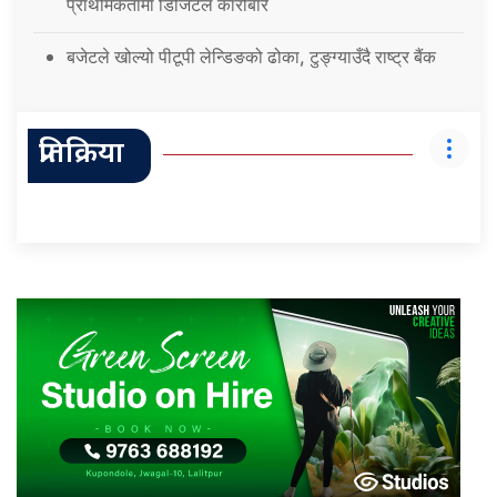
प्राथमिकतामा डिजिटल कारोबार
बजेटले खोल्यो पीटूपी लेन्डिङको ढोका, टुङ्ग्याउँदै राष्ट्र बैंक
प्रतिक्रिया