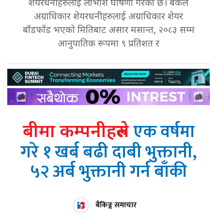
शेयरधनीहरुलाई लाभांश घोषणा गरेको छ। बैंकले
अग्राधिकार शेयरधनीहरुलाई अग्राधिकार शेयर
बाँडफाँड भएको मितिबाट असार मसान्त, २०८३ सम्म
आनुपातिक रूपमा ९ प्रतिशत र
एक वर्षमा
बीमा कम्पनीहरुले
गरे १ खर्ब बढी दाबी भुक्तानी,
५२ अर्ब भुक्तानी गर्न बाँकी
बैकिङ्ग समाचार