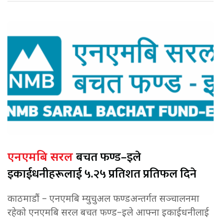
बचत फण्ड–इले
एनएमबि सरल
इकाईधनीहरूलाई ५.२५ प्रतिशत प्रतिफल दिने
काठमाडौं – एनएमबि म्युचुअल फण्डअन्तर्गत सञ्चालनमा
रहेको एनएमबि सरल बचत फण्ड–इले आफ्ना इकाईधनीलाई