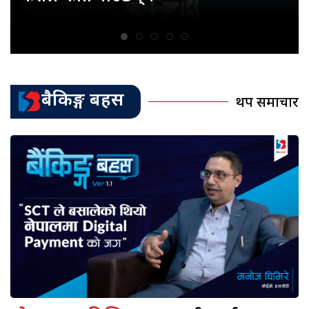
बैकिङ्ग बहस
थप समाचार