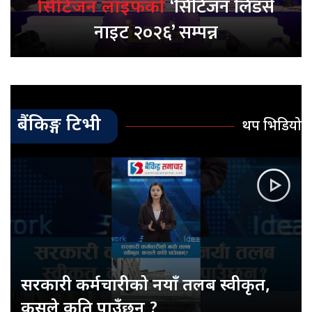
‘सिटिजन लिडर्स
सिटिजन लाइफको
नाइट २०२६’ सम्पन्न
बैंकिङ्ग टिभी
थप भिडियो
सरकारी कर्मचारीको नयाँ तलब स्वीकृत,
कसले कति पाउँछन् ?