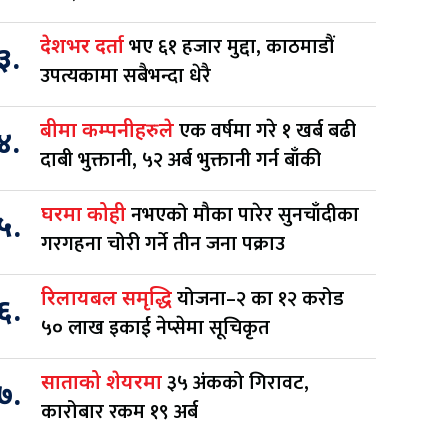
भए ६१ हजार मुद्दा, काठमाडौं
देशभर दर्ता
३.
उपत्यकामा सबैभन्दा धेरै
एक वर्षमा गरे १ खर्ब बढी
बीमा कम्पनीहरुले
४.
दाबी भुक्तानी, ५२ अर्ब भुक्तानी गर्न बाँकी
नभएको मौका पारेर सुनचाँदीका
घरमा कोही
५.
गरगहना चोरी गर्ने तीन जना पक्राउ
योजना–२ का १२ करोड
रिलायबल समृद्धि
६.
५० लाख इकाई नेप्सेमा सूचिकृत
३५ अंकको गिरावट,
साताको शेयरमा
७.
कारोबार रकम १९ अर्ब