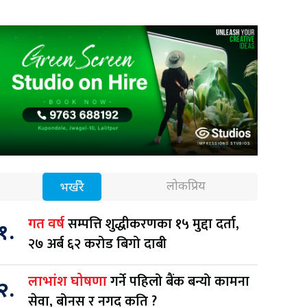
लोकप्रिय
भर्खरै
सम्पत्ति शुद्धीकरणका १५ मुद्दा दर्ता,
गत वर्ष
१.
२७ अर्ब ६२ करोड बिगो दाबी
गर्ने पहिलो बैंक बन्यो कामना
लाभांश घोषणा
२.
सेवा, बोनस र नगद कति ?