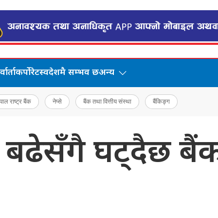
वार्ता
कर्पोरेट
स्वदेशमै सम्भव छ
अन्य
पाल राष्ट्र बैंक
नेप्से
बैंक तथा वित्तीय संस्था
बैंकिङ्ग
 बढेसँगै घट्दैछ बै