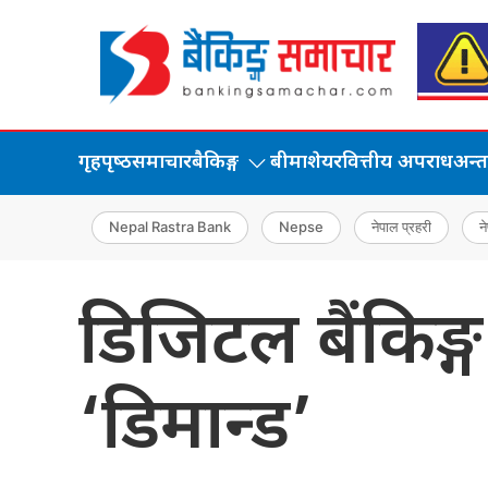
गृहपृष्‍ठ
समाचार
बैकिङ्ग
बीमा
शेयर
वित्तीय अपराध
अन्तर्
Nepal Rastra Bank
Nepse
नेपाल प्रहरी
ने
डिजिटल बैंकिङ्ग
‘डिमान्ड’