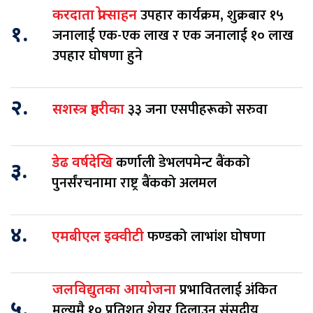
उपहार कार्यक्रम, शुक्रबार १५
करदाता प्रोत्साहन
१.
जनालाई एक-एक लाख र एक जनालाई १० लाख
उपहार घोषणा हुने
२.
३३ जना एसपीहरूको सरुवा
सशस्त्र प्रहरीका
कर्णाली डेभलपमेन्ट बैंकको
डेढ वर्षदेखि
३.
पुनर्संरचनामा राष्ट्र बैंकको अलमल
४.
फण्डको लाभांश घोषणा
एमबीएल इक्वीटी
प्रभावितलाई अंकित
जलविद्युतका आयोजना
५.
मूल्यमै १० प्रतिशत शेयर दिलाउन संसदीय