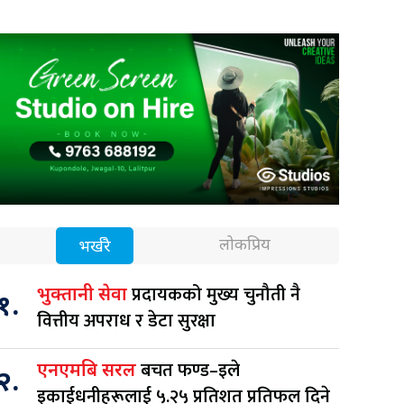
लोकप्रिय
भर्खरै
प्रदायकको मुख्य चुनौती नै
भुक्तानी सेवा
१.
वित्तीय अपराध र डेटा सुरक्षा
बचत फण्ड–इले
एनएमबि सरल
२.
इकाईधनीहरूलाई ५.२५ प्रतिशत प्रतिफल दिने