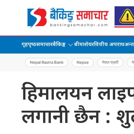
गृहपृष्‍ठ
समाचार
बैकिङ्ग
बीमा
शेयर
वित्तीय अपराध
अन्तर्
Nepal Rastra Bank
Nepse
नेपाल प्रहरी
ने
हिमालयन लाइफम
लगानी छैन : शु