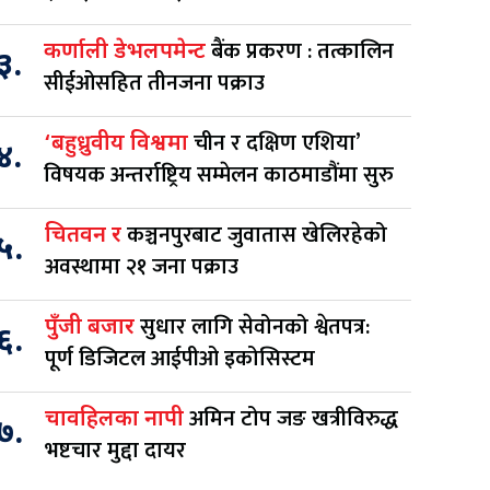
बैंक प्रकरण : तत्कालिन
कर्णाली डेभलपमेन्ट
३.
सीईओसहित तीनजना पक्राउ
चीन र दक्षिण एशिया’
‘बहुध्रुवीय विश्वमा
४.
विषयक अन्तर्राष्ट्रिय सम्मेलन काठमाडौंमा सुरु
कञ्चनपुरबाट जुवातास खेलिरहेको
चितवन र
५.
अवस्थामा २१ जना पक्राउ
सुधार लागि सेवोनको श्वेतपत्र:
पुँजी बजार
६.
पूर्ण डिजिटल आईपीओ इकोसिस्टम
अमिन टोप जङ खत्रीविरुद्ध
चावहिलका नापी
७.
भष्टचार मुद्दा दायर