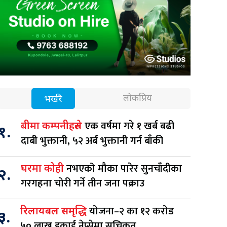
लोकप्रिय
भर्खरै
एक वर्षमा गरे १ खर्ब बढी
बीमा कम्पनीहरुले
१.
दाबी भुक्तानी, ५२ अर्ब भुक्तानी गर्न बाँकी
नभएको मौका पारेर सुनचाँदीका
घरमा कोही
२.
गरगहना चोरी गर्ने तीन जना पक्राउ
योजना–२ का १२ करोड
रिलायबल समृद्धि
३.
५० लाख इकाई नेप्सेमा सूचिकृत