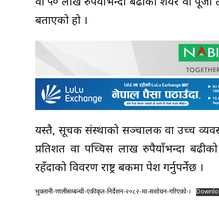
वा ५० लाख रुपैयाँभन्दा बढीको शेयर वा पूँजी लगा
बताएको हो ।
यस्तै, सूचक संस्थाको सञ्चालक वा उच्च व्यव
प्रतिशत वा पच्चिस लाख रुपैयाँभन्दा बढीक
रहँदाको विवरण राष्ट्र बैंकमा पेश गर्नुपर्नेछ ।
भुक्तानी-प्रणालीसम्बन्धी-एकीकृत-निर्देशन-२०८२-मा-संशोधन-गरिएको-।
Downlo