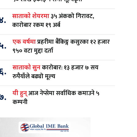
३५ अंकको गिरावट,
साताको शेयरमा
४.
कारोबार रकम १९ अर्ब
प्रहरीमा बैंकिङ्ग कसुरका १२ हजार
एक वर्षमा
५.
९५० वटा मुद्दा दर्ता
कारोबार: १३ हजार ७ सय
साताको सुन
६.
रुपैयाँले बढ्यो मूल्य
आज नेप्सेमा सर्वाधिक कमाउने ५
यी हुन्
७.
कम्पनी