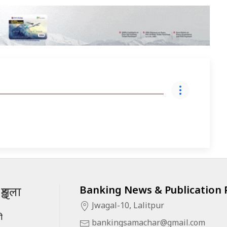
Banking News & Publication P
ृङ्खला
Jwagal-10, Lalitpur
सी
bankingsamachar@gmail.com