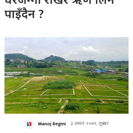
घरजग्गा राखेर ऋण लिन
पाइँदैन ?
Manoj Regmi
३ असार २०७९, शुक्रबार