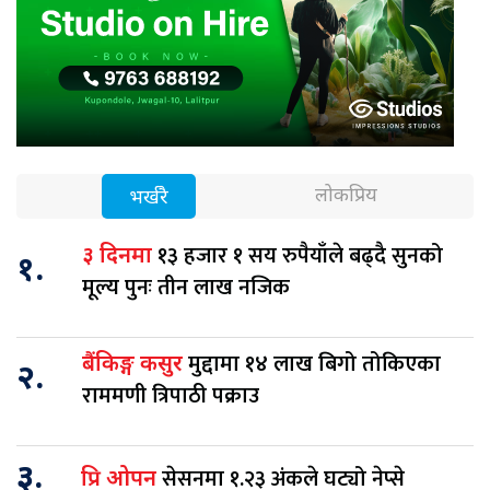
लोकप्रिय
भर्खरै
१३ हजार १ सय रुपैयाँले बढ्दै सुनको
३ दिनमा
१.
मूल्य पुनः तीन लाख नजिक
मुद्दामा १४ लाख बिगो तोकिएका
बैंकिङ्ग कसुर
२.
राममणी त्रिपाठी पक्राउ
३.
सेसनमा १.२३ अंकले घट्यो नेप्से
प्रि ओपन