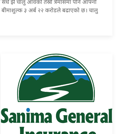
े सधैँ झै चालु आवको तेस्रो त्रैमासमा पनि आफ्नो
 बीमाशुल्क ३ अर्ब २२ करोडले बढाएको छ। चालु