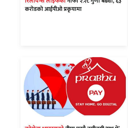
नाफा २.२८ गुणा बढ्यो, ६३
रिलायन्स लाइफको
करोडको आईपीओ प्रकृयामा