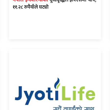
पूँजीवृद्धिले इपिएसमा चाप,
नेपाल इन्स्योरेन्सको
११.२८ रुपैयाँले घट्यो