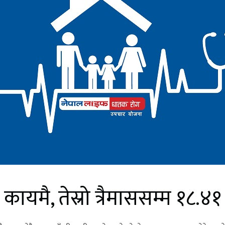
 कायमै, तेस्रो त्रैमाससम्म १८.