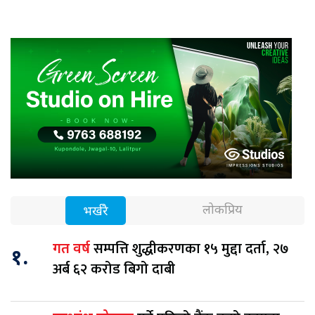
लोकप्रिय
भर्खरै
सम्पत्ति शुद्धीकरणका १५ मुद्दा दर्ता, २७
गत वर्ष
१.
अर्ब ६२ करोड बिगो दाबी