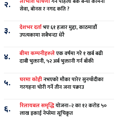
गर्ने पहिलो बैंक बन्यो कामना
लाभांश घोषणा
२.
सेवा, बोनस र नगद कति ?
भए ६१ हजार मुद्दा, काठमाडौं
देशभर दर्ता
३.
उपत्यकामा सबैभन्दा धेरै
एक वर्षमा गरे १ खर्ब बढी
बीमा कम्पनीहरुले
४.
दाबी भुक्तानी, ५२ अर्ब भुक्तानी गर्न बाँकी
नभएको मौका पारेर सुनचाँदीका
घरमा कोही
५.
गरगहना चोरी गर्ने तीन जना पक्राउ
योजना–२ का १२ करोड ५०
रिलायबल समृद्धि
६.
लाख इकाई नेप्सेमा सूचिकृत