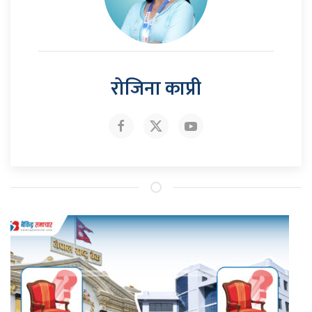
रोजिना काप्री