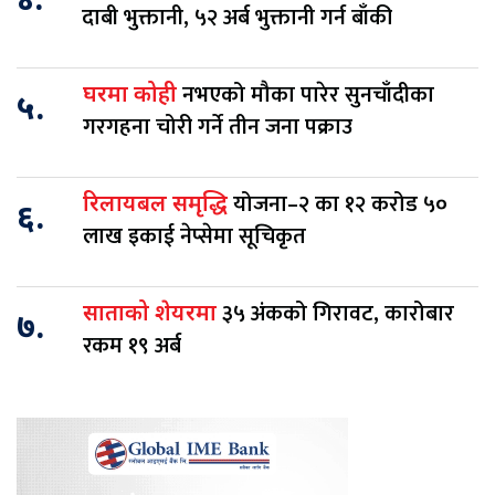
४.
दाबी भुक्तानी, ५२ अर्ब भुक्तानी गर्न बाँकी
नभएको मौका पारेर सुनचाँदीका
घरमा कोही
५.
गरगहना चोरी गर्ने तीन जना पक्राउ
योजना–२ का १२ करोड ५०
रिलायबल समृद्धि
६.
लाख इकाई नेप्सेमा सूचिकृत
३५ अंकको गिरावट, कारोबार
साताको शेयरमा
७.
रकम १९ अर्ब