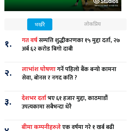
लोकप्रिय
भर्खरै
सम्पत्ति शुद्धीकरणका १५ मुद्दा दर्ता, २७
गत वर्ष
१.
अर्ब ६२ करोड बिगो दाबी
गर्ने पहिलो बैंक बन्यो कामना
लाभांश घोषणा
२.
सेवा, बोनस र नगद कति ?
भए ६१ हजार मुद्दा, काठमाडौं
देशभर दर्ता
३.
उपत्यकामा सबैभन्दा धेरै
एक वर्षमा गरे १ खर्ब बढी
बीमा कम्पनीहरुले