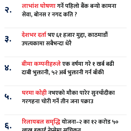
गर्ने पहिलो बैंक बन्यो कामना
लाभांश घोषणा
२.
सेवा, बोनस र नगद कति ?
भए ६१ हजार मुद्दा, काठमाडौं
देशभर दर्ता
३.
उपत्यकामा सबैभन्दा धेरै
एक वर्षमा गरे १ खर्ब बढी
बीमा कम्पनीहरुले
४.
दाबी भुक्तानी, ५२ अर्ब भुक्तानी गर्न बाँकी
नभएको मौका पारेर सुनचाँदीका
घरमा कोही
५.
गरगहना चोरी गर्ने तीन जना पक्राउ
योजना–२ का १२ करोड ५०
रिलायबल समृद्धि
६.
लाख इकाई नेप्सेमा सूचिकृत