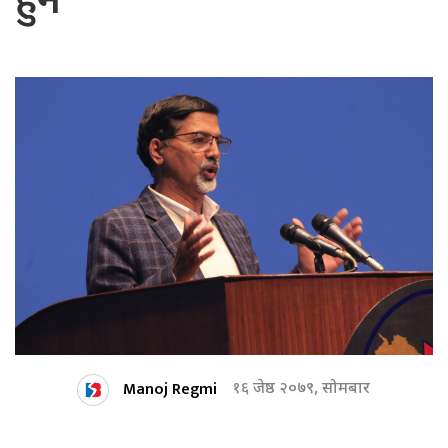
हुने
Manoj Regmi
१६ जेष्ठ २०७९, सोमबार