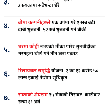
३.
उपत्यकामा सबैभन्दा धेरै
एक वर्षमा गरे १ खर्ब बढी
बीमा कम्पनीहरुले
४.
दाबी भुक्तानी, ५२ अर्ब भुक्तानी गर्न बाँकी
नभएको मौका पारेर सुनचाँदीका
घरमा कोही
५.
गरगहना चोरी गर्ने तीन जना पक्राउ
योजना–२ का १२ करोड ५०
रिलायबल समृद्धि
६.
लाख इकाई नेप्सेमा सूचिकृत
३५ अंकको गिरावट, कारोबार
साताको शेयरमा
७.
रकम १९ अर्ब