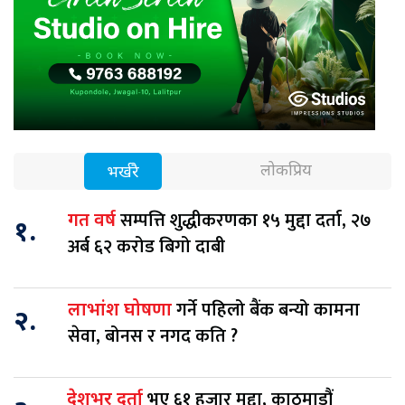
लोकप्रिय
भर्खरै
सम्पत्ति शुद्धीकरणका १५ मुद्दा दर्ता, २७
गत वर्ष
१.
अर्ब ६२ करोड बिगो दाबी
गर्ने पहिलो बैंक बन्यो कामना
लाभांश घोषणा
२.
सेवा, बोनस र नगद कति ?
भए ६१ हजार मुद्दा, काठमाडौं
देशभर दर्ता