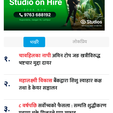
लोकप्रिय
भर्खरै
अमिन टोप जङ खत्रीविरुद्ध
चावहिलका नापी
१.
भष्टचार मुद्दा दायर
बैंकद्वारा शिशु स्याहार कक्ष
महालक्ष्मी विकास
२.
तथा डे केयर सञ्चालन
सर्वोच्चको फैसला : सम्पत्ति शुद्धीकरण
८ वर्षपछि
३.