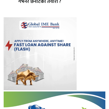
गभर्नर छनोटको तयारी ?