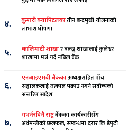
मुद्दामा चक्रे मिलनले पाए सफाइ
तीन बन्दमुखी योजनाको
कुमारी क्यापिटलका
४.
लाभांश घोषणा
र बल्खु शाखालाई कुलेश्वर
कालिमाटी शाखा
५.
शाखामा मर्ज गर्दै नबिल बैंक
अध्यक्षसहित पाँच
एनआइएमबी बैंकका
६.
सञ्चालकलाई तत्काल पक्राउ नगर्न सर्वोच्चको
अन्तरिम आदेश
बैंकका कार्यकारीसँग
गभर्नरविनै राष्ट्र
७.
अर्थमन्त्रीको छलफल, सम्बन्धमा दरार कि डेपुटी