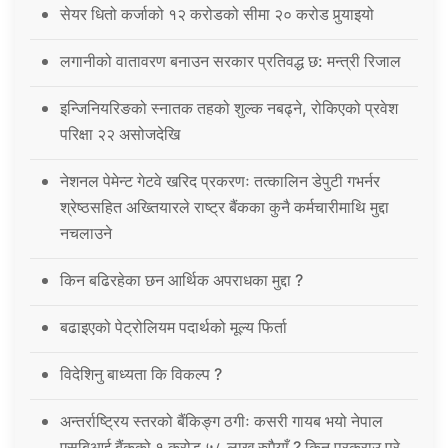
सेयर धितो कर्जाको १२ करोडको सीमा २० करोड पुर्‍याइयो
लगानीको वातावरण बनाउन सरकार प्रतिवद्ध छ: मन्त्री रिजाल
इन्जिनियरिङको स्नातक तहको शुल्क नबढ्ने, रोकिएको प्रवेश
परिक्षा २२ असोजदेखि
नेशनल पेमेन्ट गेटवे खरिद प्रकरणः तत्कालिन डेपुटी गभर्नर
श्रेष्ठसहित अख्तियारले राष्ट्र बैंकका कुनै कर्मचारीमाथि मुद्दा
नचलाउने
किन बढिरहेका छन आर्थिक अपराधका मुद्दा ?
बढाइएको पेट्रोलियम पदार्थको मूल्य फिर्ता
विदेशिनु बाध्यता कि विकल्प ?
अन्तर्राष्ट्रिय स्तरको बैंकिङ्ग ठगीः कसरी गायब भयो नेपाल
एसबिआई बैंकको १ करोड ५८ लाख रुपैयाँ ? किन प्रक्राउ परे