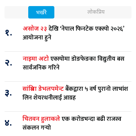
लोकप्रिय
भर्खरै
देखि ‘नेपाल फिनटेक एक्स्पो २०२६’
असोज २३
१.
आयोजना हुने
एक्स्पोमा डोङफेङका विद्युतीय बस
नाइमा अटो
२.
सार्वजनिक गरिने
बैंकद्वारा ५ वर्ष पुरानो लाभांश
सांग्रिला डेभलपमेन्ट
३.
लिन शेयरधनीलाई आग्रह
एक करोडभन्दा बढी राजस्व
चितवन हुलाकले
४.
संकलन गर्‍यो