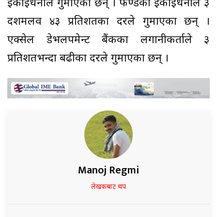
इकाईधनीले गुमाएका छन् । फण्डका इकाईधनीले ३
दशमलव ४३ प्रतिशतका दरले गुमाएका छन् ।
एक्सेल डेभलपमेन्ट बैंकका लगानीकर्ताले ३
प्रतिशतभन्दा बढीका दरले गुमाएका छन् ।
Manoj Regmi
लेखकबाट थप