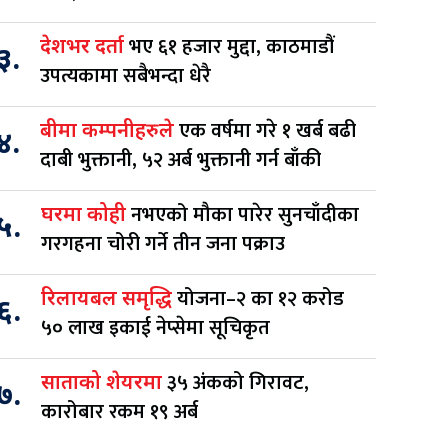
भए ६१ हजार मुद्दा, काठमाडौं
देशभर दर्ता
३.
उपत्यकामा सबैभन्दा धेरै
एक वर्षमा गरे १ खर्ब बढी
बीमा कम्पनीहरुले
४.
दाबी भुक्तानी, ५२ अर्ब भुक्तानी गर्न बाँकी
नभएको मौका पारेर सुनचाँदीका
घरमा कोही
५.
गरगहना चोरी गर्ने तीन जना पक्राउ
योजना–२ का १२ करोड
रिलायबल समृद्धि
६.
५० लाख इकाई नेप्सेमा सूचिकृत
३५ अंकको गिरावट,
साताको शेयरमा
७.
कारोबार रकम १९ अर्ब