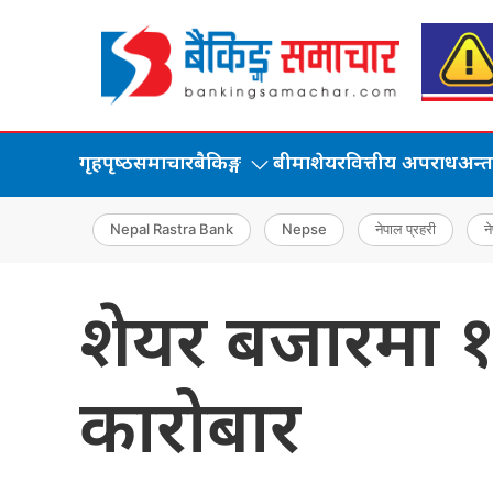
गृहपृष्‍ठ
समाचार
बैकिङ्ग
बीमा
शेयर
वित्तीय अपराध
अन्तर्
Nepal Rastra Bank
Nepse
नेपाल प्रहरी
ने
शेयर बजारमा १
कारोबार