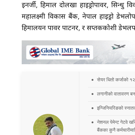
इनर्जी, हिमाल दोलखा हाइड्रोपावर, सिन्धु विक
महालक्ष्मी विकास बैंक, नेपाल हाइड्रो डेभलोपर
हिमालयन पावर पार्टनर, र सप्तककोशी डेभलपमेन
सेयर धितो कर्जाको १२
लगानीको वातावरण बना
इन्जिनियरिङको स्नात
नेशनल पेमेन्ट गेटवे खर
बैंकका कुनै कर्मचारीमा