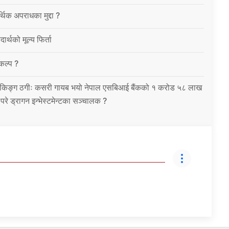
थिक अपराधका मुद्दा ?
ार्थको मूल्य फिर्ता
विकल्प ?
को बैंकिङ्ग ठगीः कसरी गायब भयो नेपाल एसबिआई बैंकको १ करोड ५८ लाख
उ परे ड्रागन इन्भेस्टमेन्टका सञ्चालक ?