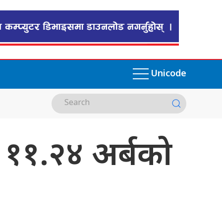
Unicode
 ११.२४ अर्बको