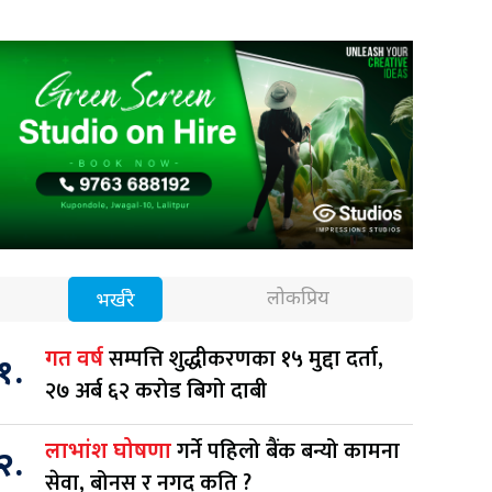
लोकप्रिय
भर्खरै
सम्पत्ति शुद्धीकरणका १५ मुद्दा दर्ता,
गत वर्ष
१.
२७ अर्ब ६२ करोड बिगो दाबी
गर्ने पहिलो बैंक बन्यो कामना
लाभांश घोषणा
२.
सेवा, बोनस र नगद कति ?