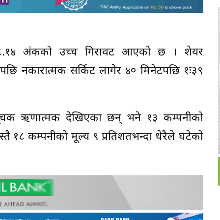
१०८.१४ अंकको उच्च गिरावट आएको छ । शेयर
पछि नकारात्मक सर्किट लागेर ४० मिनेटपछि १ः३९
चक ऋणात्मक देखिएका छन् भने १३ कम्पनीको
तै १८ कम्पनीको मूल्य ९ प्रतिशतभन्दा धेरैले घटेको