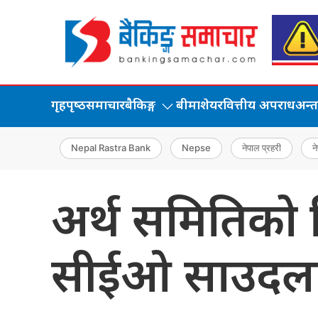
गृहपृष्‍ठ
समाचार
बैकिङ्ग
बीमा
शेयर
वित्तीय अपराध
अन्तर्
Nepal Rastra Bank
Nepse
नेपाल प्रहरी
ने
अर्थ समितिको नि
सीईओ साउदलाई 