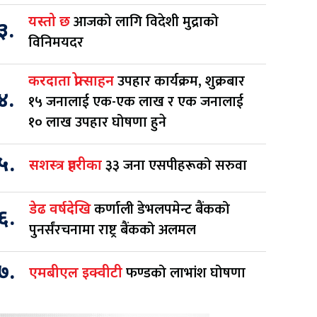
आजको लागि विदेशी मुद्राको
यस्तो छ
३.
विनिमयदर
उपहार कार्यक्रम, शुक्रबार
करदाता प्रोत्साहन
४.
१५ जनालाई एक-एक लाख र एक जनालाई
१० लाख उपहार घोषणा हुने
५.
३३ जना एसपीहरूको सरुवा
सशस्त्र प्रहरीका
कर्णाली डेभलपमेन्ट बैंकको
डेढ वर्षदेखि
६.
पुनर्संरचनामा राष्ट्र बैंकको अलमल
७.
फण्डको लाभांश घोषणा
एमबीएल इक्वीटी