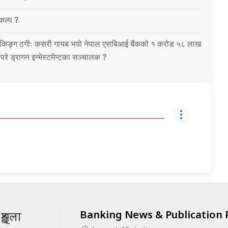
विकल्प ?
को बैंकिङ्ग ठगीः कसरी गायब भयो नेपाल एसबिआई बैंकको १ करोड ५८ लाख
उ परे ड्रागन इन्भेस्टमेन्टका सञ्चालक ?
Banking News & Publication P
ृङ्खला