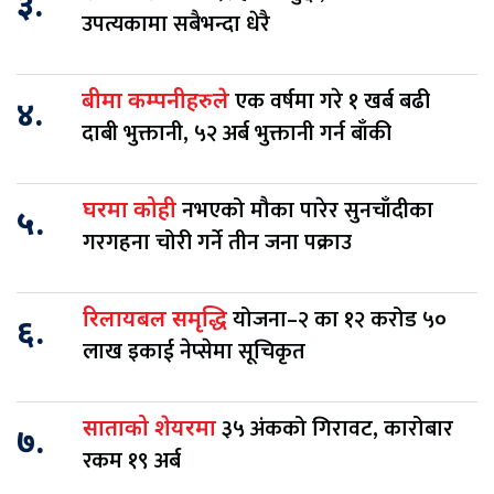
३.
उपत्यकामा सबैभन्दा धेरै
एक वर्षमा गरे १ खर्ब बढी
बीमा कम्पनीहरुले
४.
दाबी भुक्तानी, ५२ अर्ब भुक्तानी गर्न बाँकी
नभएको मौका पारेर सुनचाँदीका
घरमा कोही
५.
गरगहना चोरी गर्ने तीन जना पक्राउ
योजना–२ का १२ करोड ५०
रिलायबल समृद्धि
६.
लाख इकाई नेप्सेमा सूचिकृत
३५ अंकको गिरावट, कारोबार
साताको शेयरमा
७.
रकम १९ अर्ब