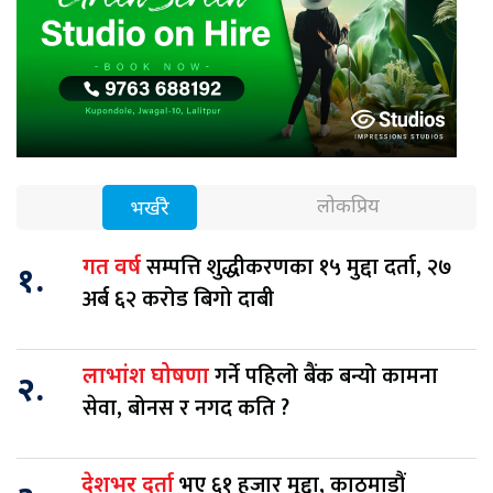
लोकप्रिय
भर्खरै
सम्पत्ति शुद्धीकरणका १५ मुद्दा दर्ता, २७
गत वर्ष
१.
अर्ब ६२ करोड बिगो दाबी
गर्ने पहिलो बैंक बन्यो कामना
लाभांश घोषणा
२.
सेवा, बोनस र नगद कति ?
भए ६१ हजार मुद्दा, काठमाडौं
देशभर दर्ता