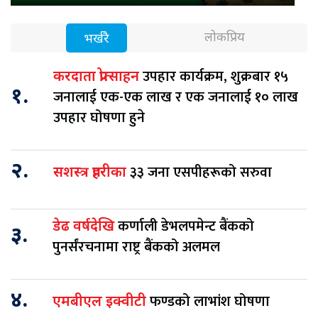
लोकप्रिय
भर्खरै
उपहार कार्यक्रम, शुक्रबार १५
करदाता प्रोत्साहन
१.
जनालाई एक-एक लाख र एक जनालाई १० लाख
उपहार घोषणा हुने
२.
३३ जना एसपीहरूको सरुवा
सशस्त्र प्रहरीका
कर्णाली डेभलपमेन्ट बैंकको
डेढ वर्षदेखि
३.
पुनर्संरचनामा राष्ट्र बैंकको अलमल
४.
फण्डको लाभांश घोषणा
एमबीएल इक्वीटी