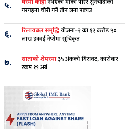
नभएको मौका पारेर सुनचाँदीका
घरमा कोही
५.
गरगहना चोरी गर्ने तीन जना पक्राउ
योजना–२ का १२ करोड ५०
रिलायबल समृद्धि
६.
लाख इकाई नेप्सेमा सूचिकृत
३५ अंकको गिरावट, कारोबार
साताको शेयरमा
७.
रकम १९ अर्ब