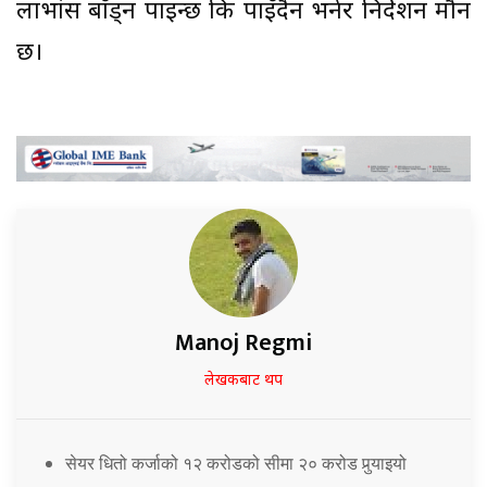
लाभांस बाँड्न पाइन्छ कि पाइँदैन भनेर निर्देशन मौन
छ।
Manoj Regmi
लेखकबाट थप
सेयर धितो कर्जाको १२ करोडको सीमा २० करोड पुर्‍याइयो