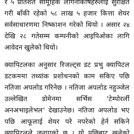
र ५ प्रतिशत सामूहिक लागनीकोषहरुलाई सुरक्षित
गरी बाँकी रहेको ५८ लाख ५ हजार कित्ता शेयर
सर्वसाधारणमा निष्काशन गरेको थियो । असार २४
देखि २८ गतेसम्म कम्पनीको आइपिओका लागि
आवेदन खुलेको थियो।
क्यापिटलका अनुसार रिजल्ट्स डट प्रभु क्यापिटल
डटकममा तथ्यांक प्रशोधनको काम सकिए पछि
नतिजा अपलोड गरिनेछ । नतिजा अपलोड नहुञ्जेल
उल्लेखित डोमेनमा सर्भिस 'टेम्पोरर्ली
अनअभाइलेभल' देखाउनेछ। नतिजा अपलोड भए
पछि आफूलाई शेयर परे नपरेको हेर्न सकिने
क्यापिटलले जनाएको छ । यो पछिबाट खुलेको