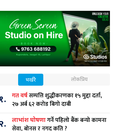
लोकप्रिय
भर्खरै
सम्पत्ति शुद्धीकरणका १५ मुद्दा दर्ता,
गत वर्ष
१.
२७ अर्ब ६२ करोड बिगो दाबी
गर्ने पहिलो बैंक बन्यो कामना
लाभांश घोषणा
२.
सेवा, बोनस र नगद कति ?