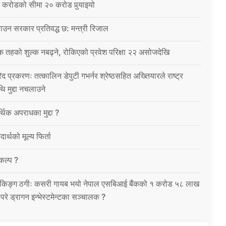
 करोडको सीमा २० करोड पुर्‍याइयो
उन सरकार प्रतिवद्ध छ: मन्त्री रिजाल
क तहको शुल्क नबढ्ने, रोकिएको प्रवेश परिक्षा २२ असोजदेखि
िद प्रकरणः तत्कालिन डेपुटी गभर्नर श्रेष्ठसहित अख्तियारले राष्ट्र
थि मुद्दा नचलाउने
थिक अपराधका मुद्दा ?
ार्थको मूल्य फिर्ता
विकल्प ?
को बैंकिङ्ग ठगीः कसरी गायब भयो नेपाल एसबिआई बैंकको १ करोड ५८ लाख
उ परे ड्रागन इन्भेस्टमेन्टका सञ्चालक ?