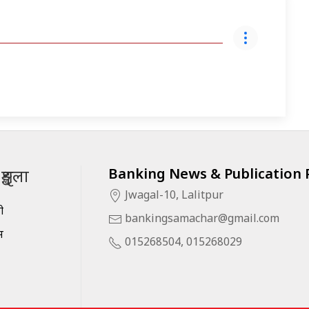
Banking News & Publication P
ृङ्खला
Jwagal-10, Lalitpur
सी
bankingsamachar@gmail.com
स
015268504, 015268029