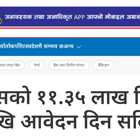
वार्ता
कर्पोरेट
स्वदेशमै सम्भव छ
अन्य
पाल राष्ट्र बैंक
नेप्से
बैंक तथा वित्तीय संस्था
बैंकिङ्ग
्सको ११.३५ लाख क
ि आवेदन दिन सक