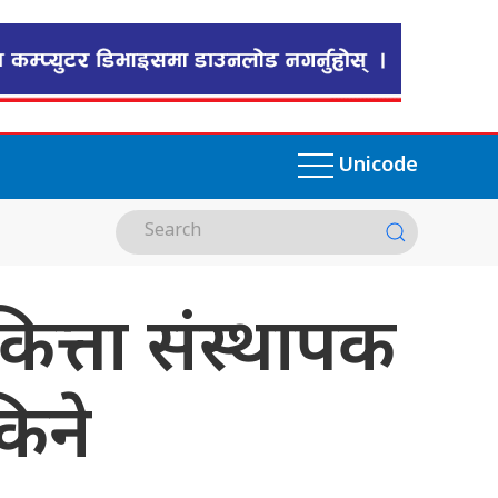
Unicode
ित्ता संस्थापक
िने