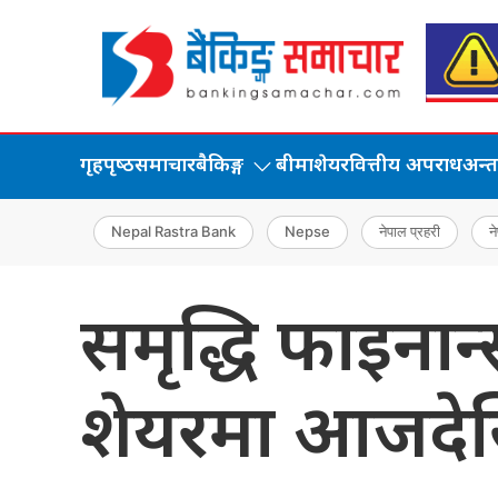
गृहपृष्‍ठ
समाचार
बैकिङ्ग
बीमा
शेयर
वित्तीय अपराध
अन्तर्
Nepal Rastra Bank
Nepse
नेपाल प्रहरी
ने
समृद्धि फाइनान
शेयरमा आजदेख