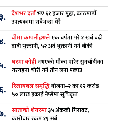
भए ६१ हजार मुद्दा, काठमाडौं
देशभर दर्ता
३.
उपत्यकामा सबैभन्दा धेरै
एक वर्षमा गरे १ खर्ब बढी
बीमा कम्पनीहरुले
४.
दाबी भुक्तानी, ५२ अर्ब भुक्तानी गर्न बाँकी
नभएको मौका पारेर सुनचाँदीका
घरमा कोही
५.
गरगहना चोरी गर्ने तीन जना पक्राउ
योजना–२ का १२ करोड
रिलायबल समृद्धि
६.
५० लाख इकाई नेप्सेमा सूचिकृत
३५ अंकको गिरावट,
साताको शेयरमा
७.
कारोबार रकम १९ अर्ब