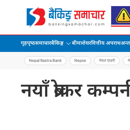
गृहपृष्‍ठ
समाचार
बैकिङ्ग
बीमा
शेयर
वित्तीय अपराध
अन्तर्
Nepal Rastra Bank
Nepse
नेपाल प्रहरी
ने
नयाँ ब्रोकर कम