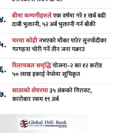
एक वर्षमा गरे १ खर्ब बढी
बीमा कम्पनीहरुले
४.
दाबी भुक्तानी, ५२ अर्ब भुक्तानी गर्न बाँकी
नभएको मौका पारेर सुनचाँदीका
घरमा कोही
५.
गरगहना चोरी गर्ने तीन जना पक्राउ
योजना–२ का १२ करोड
रिलायबल समृद्धि
६.
५० लाख इकाई नेप्सेमा सूचिकृत
३५ अंकको गिरावट,
साताको शेयरमा
७.
कारोबार रकम १९ अर्ब