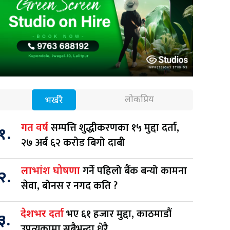
लोकप्रिय
भर्खरै
सम्पत्ति शुद्धीकरणका १५ मुद्दा दर्ता,
गत वर्ष
१.
२७ अर्ब ६२ करोड बिगो दाबी
गर्ने पहिलो बैंक बन्यो कामना
लाभांश घोषणा
२.
सेवा, बोनस र नगद कति ?
भए ६१ हजार मुद्दा, काठमाडौं
देशभर दर्ता
३.
उपत्यकामा सबैभन्दा धेरै