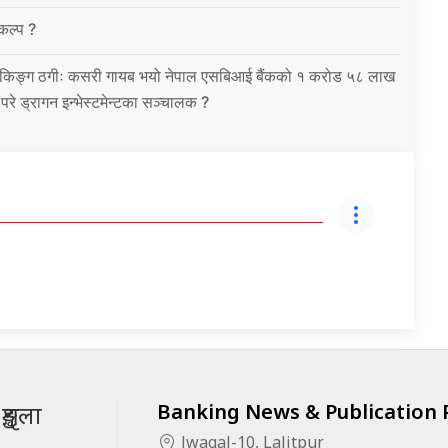
विकल्प ?
को बैंकिङ्ग ठगीः कसरी गायब भयो नेपाल एसबिआई बैंकको १ करोड ५८ लाख
उ परे ड्रागन इन्भेस्टमेन्टका सञ्चालक ?
Banking News & Publication P
ृङ्खला
Jwagal-10, Lalitpur