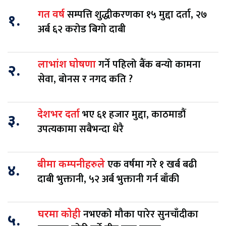
सम्पत्ति शुद्धीकरणका १५ मुद्दा दर्ता, २७
गत वर्ष
१.
अर्ब ६२ करोड बिगो दाबी
गर्ने पहिलो बैंक बन्यो कामना
लाभांश घोषणा
२.
सेवा, बोनस र नगद कति ?
भए ६१ हजार मुद्दा, काठमाडौं
देशभर दर्ता
३.
उपत्यकामा सबैभन्दा धेरै
एक वर्षमा गरे १ खर्ब बढी
बीमा कम्पनीहरुले
४.
दाबी भुक्तानी, ५२ अर्ब भुक्तानी गर्न बाँकी
नभएको मौका पारेर सुनचाँदीका
घरमा कोही
५.