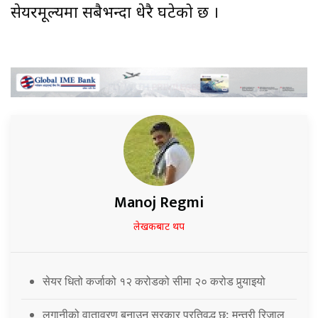
सेयरमूल्यमा सबैभन्दा धेरै घटेको छ ।
Manoj Regmi
लेखकबाट थप
सेयर धितो कर्जाको १२ करोडको सीमा २० करोड पुर्‍याइयो
लगानीको वातावरण बनाउन सरकार प्रतिवद्ध छ: मन्त्री रिजाल