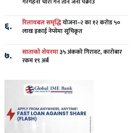
गरगहना चोरी गर्ने तीन जना पक्राउ
योजना–२ का १२ करोड ५०
रिलायबल समृद्धि
६.
लाख इकाई नेप्सेमा सूचिकृत
३५ अंकको गिरावट, कारोबार
साताको शेयरमा
७.
रकम १९ अर्ब