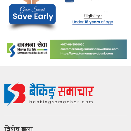
विशेष शृङ्खला