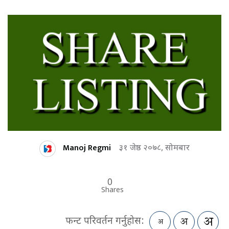
Manoj Regmi
३१ जेष्ठ २०७८, सोमबार
0
Shares
फन्ट परिवर्तन गर्नुहोस: