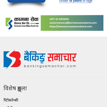
विशेष शृङ्खला
क्रिप्टोकरेन्सी