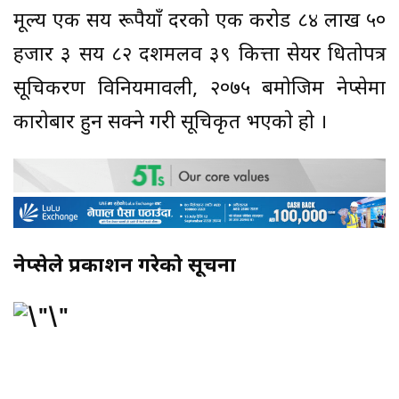
मूल्य एक सय रूपैयाँ दरकाे एक कराेड ८४ लाख ५०
हजार ३ सय ८२ दशमलव ३९ कित्ता सेयर धिताेपत्र
सूचिकरण विनियमावली, २०७५ बमाेजिम नेप्सेमा
काराेबार हुन सक्ने गरी सूचिकृत भएकाे हाे ।
नेप्सेले प्रकाशन गरेकाे सूचना