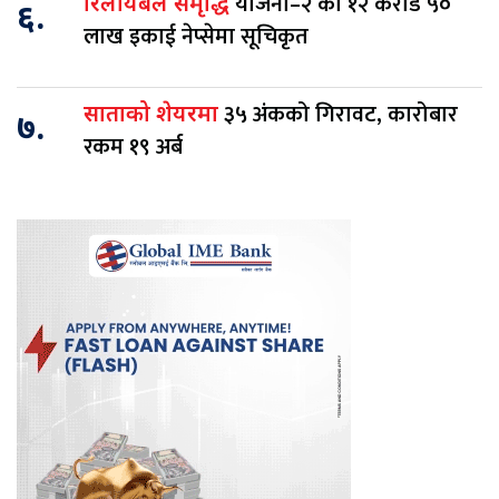
योजना–२ का १२ करोड ५०
रिलायबल समृद्धि
६.
लाख इकाई नेप्सेमा सूचिकृत
३५ अंकको गिरावट, कारोबार
साताको शेयरमा
७.
रकम १९ अर्ब