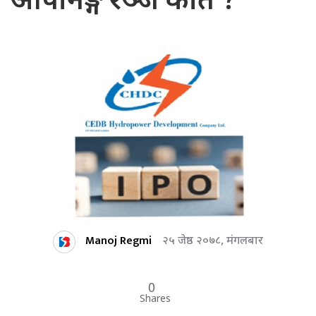
ओपनिङ्ग रेञ्ज कति ?
Manoj Regmi
२५ जेष्ठ २०७८, मंगलबार
0
Shares