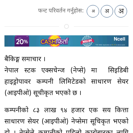
फन्ट परिवर्तन गर्नुहोस:
बैकिङ्ग समाचार ।
नेपाल स्टक एक्सचेन्ज (नेप्से) मा सिईडिबी
हाइड्रोपावर कम्पनी लिमिटेडकाे साधारण सेयर
(आईपीओ) सूचीकृत भएकाे छ ।
कम्पनीकाे ८३ लाख ९४ हजार एक सय कित्ता
साधारण सेयर (आईपीओ) नेप्सेमा सूचिकृत भएकाे