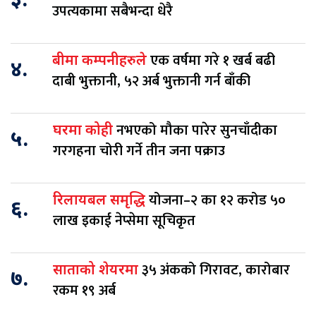
३.
उपत्यकामा सबैभन्दा धेरै
एक वर्षमा गरे १ खर्ब बढी
बीमा कम्पनीहरुले
४.
दाबी भुक्तानी, ५२ अर्ब भुक्तानी गर्न बाँकी
नभएको मौका पारेर सुनचाँदीका
घरमा कोही
५.
गरगहना चोरी गर्ने तीन जना पक्राउ
योजना–२ का १२ करोड ५०
रिलायबल समृद्धि
६.
लाख इकाई नेप्सेमा सूचिकृत
३५ अंकको गिरावट, कारोबार
साताको शेयरमा
७.
रकम १९ अर्ब