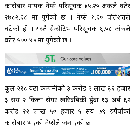
कारोबार मापक नेप्से परिसूचक ४५.२५ अंकले घटेर
२७८२.६८ मा पुगेकाे छ । नेप्से १.६० प्रतिशतले
घटेकाे हो । यस्तै सेन्सेटिभ परिसूचक ६.५८ अंकले
घटेर ५००.४७ मा पुगेको छ ।
कूल २१८ वटा कम्पनीकाे ३ कराेड २ लाख ३६ हजार
३ सय २ कित्ता सेयर खरिदबिक्री हुँदा १३ अर्ब ६२
करोड २२ लाख ५० हजार ५ सय ७९ रुपैयाँको
कारोबार भएकाे नेप्सेले जनाएकाे छ ।