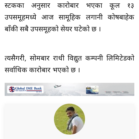
स्टकका अनुसार कारोबार भएका कूल १३
उपसमूहमध्ये आज सामूहिक लगानी काेषबाहेक
बाँकी सबै उपसमूहकाे सेयर घटेकाे छ ।
त्यसैगरी, साेमबार राधी विद्युत कम्पनी लिमिटेडकाे
सर्वाधिक काराेबार भएकाे छ ।