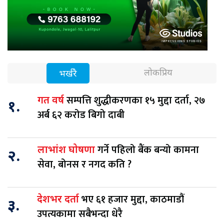
लोकप्रिय
भर्खरै
सम्पत्ति शुद्धीकरणका १५ मुद्दा दर्ता, २७
गत वर्ष
१.
अर्ब ६२ करोड बिगो दाबी
गर्ने पहिलो बैंक बन्यो कामना
लाभांश घोषणा
२.
सेवा, बोनस र नगद कति ?
भए ६१ हजार मुद्दा, काठमाडौं
देशभर दर्ता
३.
उपत्यकामा सबैभन्दा धेरै