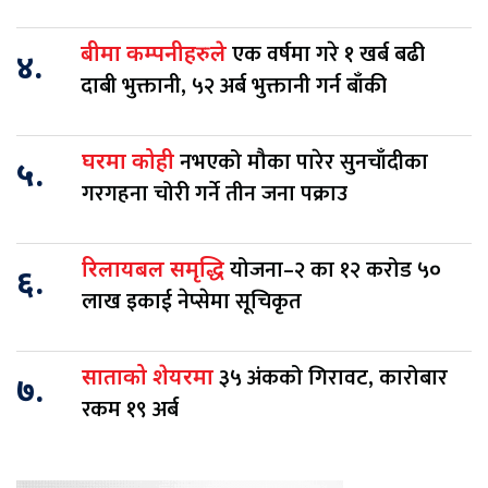
एक वर्षमा गरे १ खर्ब बढी
बीमा कम्पनीहरुले
४.
दाबी भुक्तानी, ५२ अर्ब भुक्तानी गर्न बाँकी
नभएको मौका पारेर सुनचाँदीका
घरमा कोही
५.
गरगहना चोरी गर्ने तीन जना पक्राउ
योजना–२ का १२ करोड ५०
रिलायबल समृद्धि
६.
लाख इकाई नेप्सेमा सूचिकृत
३५ अंकको गिरावट, कारोबार
साताको शेयरमा
७.
रकम १९ अर्ब