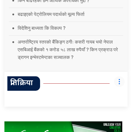
किन बढिरहेका छन आर्थिक अपराधका मुद्दा ?
बढाइएको पेट्रोलियम पदार्थको मूल्य फिर्ता
विदेशिनु बाध्यता कि विकल्प ?
अन्तर्राष्ट्रिय स्तरको बैंकिङ्ग ठगीः कसरी गायब भयो नेपाल
एसबिआई बैंकको १ करोड ५८ लाख रुपैयाँ ? किन प्रक्राउ परे
ड्रागन इन्भेस्टमेन्टका सञ्चालक ?
प्रतिक्रिया