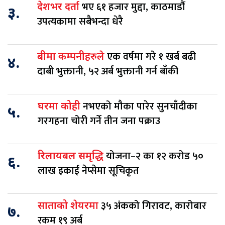
भए ६१ हजार मुद्दा, काठमाडौं
देशभर दर्ता
३.
उपत्यकामा सबैभन्दा धेरै
एक वर्षमा गरे १ खर्ब बढी
बीमा कम्पनीहरुले
४.
दाबी भुक्तानी, ५२ अर्ब भुक्तानी गर्न बाँकी
नभएको मौका पारेर सुनचाँदीका
घरमा कोही
५.
गरगहना चोरी गर्ने तीन जना पक्राउ
योजना–२ का १२ करोड ५०
रिलायबल समृद्धि
६.
लाख इकाई नेप्सेमा सूचिकृत
३५ अंकको गिरावट, कारोबार
साताको शेयरमा
७.
रकम १९ अर्ब