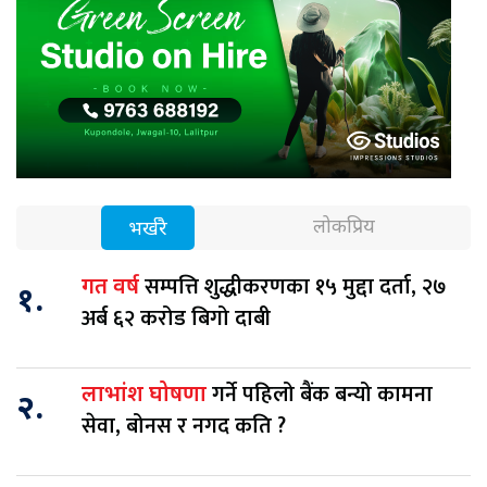
लोकप्रिय
भर्खरै
सम्पत्ति शुद्धीकरणका १५ मुद्दा दर्ता, २७
गत वर्ष
१.
अर्ब ६२ करोड बिगो दाबी
गर्ने पहिलो बैंक बन्यो कामना
लाभांश घोषणा
२.
सेवा, बोनस र नगद कति ?