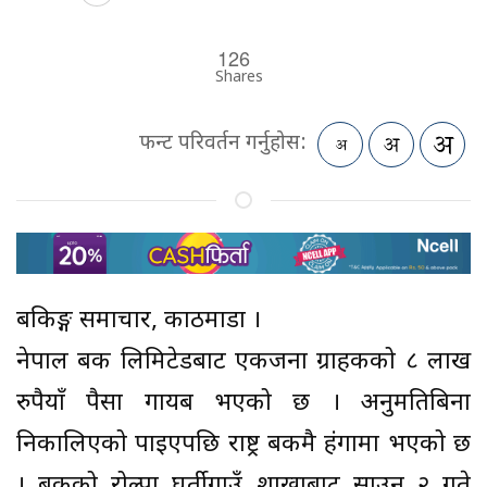
126
Shares
फन्ट परिवर्तन गर्नुहोस:
बैंकिङ्ग समाचार, काठमाडौं ।
नेपाल बैंक लिमिटेडबाट एकजना ग्राहकको ८ लाख
रुपैयाँ पैसा गायब भएको छ । अनुमतिबिना
निकालिएको पाइएपछि राष्ट्र बैंकमै हंगामा भएको छ
। बैंकको रोल्पा घर्तीगाउँ शाखाबाट साउन २ गते