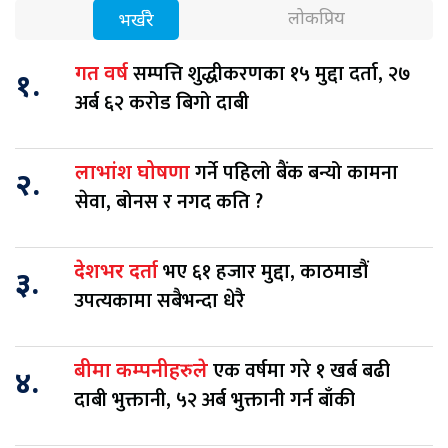
लोकप्रिय
भर्खरै
सम्पत्ति शुद्धीकरणका १५ मुद्दा दर्ता, २७
गत वर्ष
१.
अर्ब ६२ करोड बिगो दाबी
गर्ने पहिलो बैंक बन्यो कामना
लाभांश घोषणा
२.
सेवा, बोनस र नगद कति ?
भए ६१ हजार मुद्दा, काठमाडौं
देशभर दर्ता
३.
उपत्यकामा सबैभन्दा धेरै
एक वर्षमा गरे १ खर्ब बढी
बीमा कम्पनीहरुले
४.
दाबी भुक्तानी, ५२ अर्ब भुक्तानी गर्न बाँकी