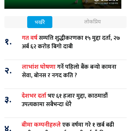
लोकप्रिय
भर्खरै
सम्पत्ति शुद्धीकरणका १५ मुद्दा दर्ता, २७
गत वर्ष
१.
अर्ब ६२ करोड बिगो दाबी
गर्ने पहिलो बैंक बन्यो कामना
लाभांश घोषणा
२.
सेवा, बोनस र नगद कति ?
भए ६१ हजार मुद्दा, काठमाडौं
देशभर दर्ता
३.
उपत्यकामा सबैभन्दा धेरै
एक वर्षमा गरे १ खर्ब बढी
बीमा कम्पनीहरुले
४.