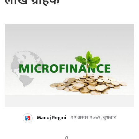
लाख ग्राहक
Manoj Regmi
२२ असार २०७९, बुधबार
0