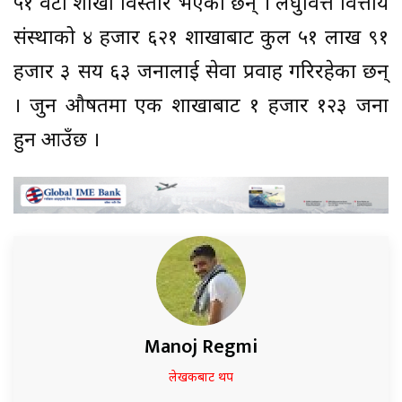
५१ वटा शाखा विस्तार भएका छन् । लघुवित्त वित्तीय
संस्थाको ४ हजार ६२१ शाखाबाट कुल ५१ लाख ९१
हजार ३ सय ६३ जनालाई सेवा प्रवाह गरिरहेका छन्
। जुन औषतमा एक शाखाबाट १ हजार १२३ जना
हुन आउँछ ।
Manoj Regmi
लेखकबाट थप