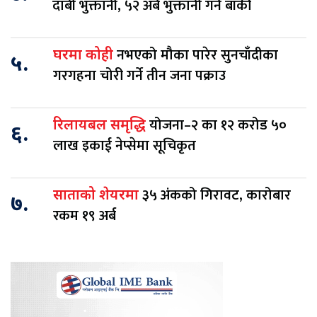
दाबी भुक्तानी, ५२ अर्ब भुक्तानी गर्न बाँकी
नभएको मौका पारेर सुनचाँदीका
घरमा कोही
५.
गरगहना चोरी गर्ने तीन जना पक्राउ
योजना–२ का १२ करोड ५०
रिलायबल समृद्धि
६.
लाख इकाई नेप्सेमा सूचिकृत
३५ अंकको गिरावट, कारोबार
साताको शेयरमा
७.
रकम १९ अर्ब