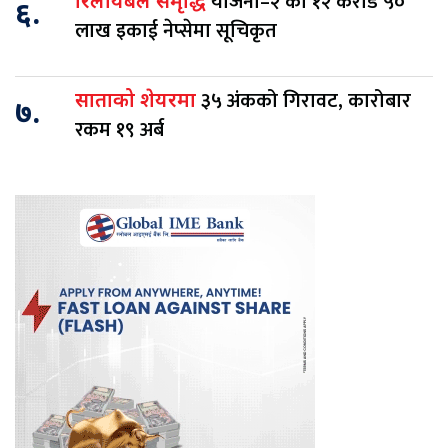
योजना–२ का १२ करोड ५०
रिलायबल समृद्धि
६.
लाख इकाई नेप्सेमा सूचिकृत
३५ अंकको गिरावट, कारोबार
साताको शेयरमा
७.
रकम १९ अर्ब