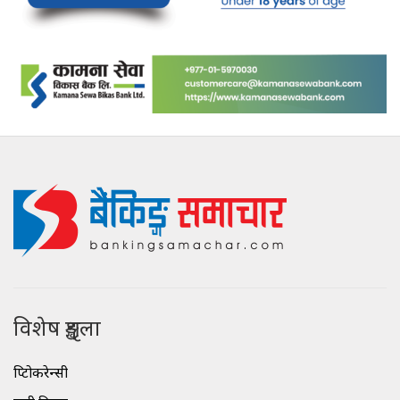
विशेष शृङ्खला
क्रिप्टोकरेन्सी