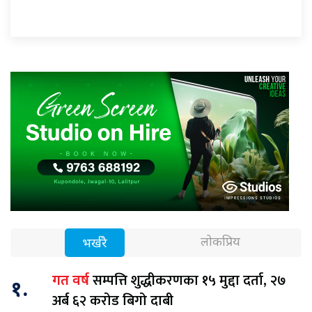
लोकप्रिय
भर्खरै
सम्पत्ति शुद्धीकरणका १५ मुद्दा दर्ता, २७
गत वर्ष
१.
अर्ब ६२ करोड बिगो दाबी