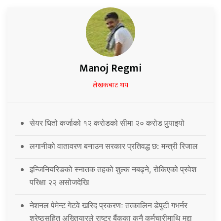
Manoj Regmi
लेखकबाट थप
सेयर धितो कर्जाको १२ करोडको सीमा २० करोड पुर्‍याइयो
लगानीको वातावरण बनाउन सरकार प्रतिवद्ध छ: मन्त्री रिजाल
इन्जिनियरिङको स्नातक तहको शुल्क नबढ्ने, रोकिएको प्रवेश
परिक्षा २२ असोजदेखि
नेशनल पेमेन्ट गेटवे खरिद प्रकरणः तत्कालिन डेपुटी गभर्नर
श्रेष्ठसहित अख्तियारले राष्ट्र बैंकका कुनै कर्मचारीमाथि मुद्दा