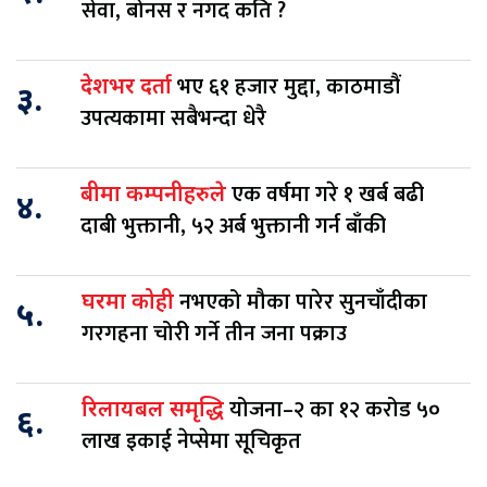
सेवा, बोनस र नगद कति ?
भए ६१ हजार मुद्दा, काठमाडौं
देशभर दर्ता
३.
उपत्यकामा सबैभन्दा धेरै
एक वर्षमा गरे १ खर्ब बढी
बीमा कम्पनीहरुले
४.
दाबी भुक्तानी, ५२ अर्ब भुक्तानी गर्न बाँकी
नभएको मौका पारेर सुनचाँदीका
घरमा कोही
५.
गरगहना चोरी गर्ने तीन जना पक्राउ
योजना–२ का १२ करोड ५०
रिलायबल समृद्धि
६.
लाख इकाई नेप्सेमा सूचिकृत