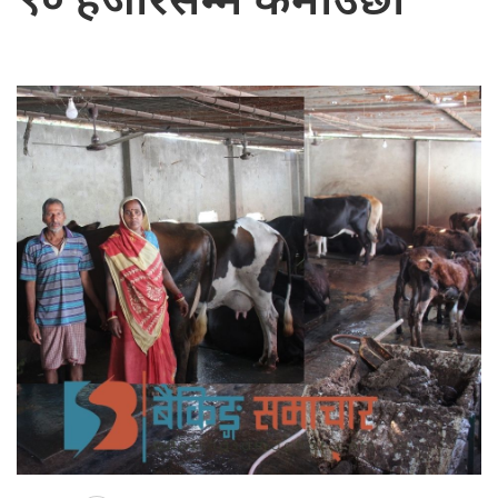
९० हजारसम्म कमाउँछौँ’