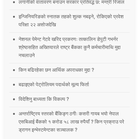
लगानीको वातावरण बनाउन सरकार प्रतिवद्ध छ: मन्त्री रिजाल
इन्जिनियरिङको स्नातक तहको शुल्क नबढ्ने, रोकिएको प्रवेश
परिक्षा २२ असोजदेखि
नेशनल पेमेन्ट गेटवे खरिद प्रकरणः तत्कालिन डेपुटी गभर्नर
श्रेष्ठसहित अख्तियारले राष्ट्र बैंकका कुनै कर्मचारीमाथि मुद्दा
नचलाउने
किन बढिरहेका छन आर्थिक अपराधका मुद्दा ?
बढाइएको पेट्रोलियम पदार्थको मूल्य फिर्ता
विदेशिनु बाध्यता कि विकल्प ?
अन्तर्राष्ट्रिय स्तरको बैंकिङ्ग ठगीः कसरी गायब भयो नेपाल
एसबिआई बैंकको १ करोड ५८ लाख रुपैयाँ ? किन प्रक्राउ परे
ड्रागन इन्भेस्टमेन्टका सञ्चालक ?