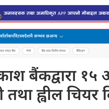
वार्ता
कर्पोरेट
स्वदेशमै सम्भव छ
अन्य
पाल राष्ट्र बैंक
नेप्से
बैंक तथा वित्तीय संस्था
बैंकिङ्ग
ाश बैंकद्वारा १५ औ
 तथा ह्वील चियर 