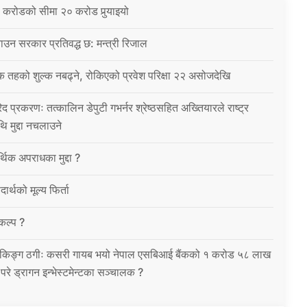
 करोडको सीमा २० करोड पुर्‍याइयो
उन सरकार प्रतिवद्ध छ: मन्त्री रिजाल
क तहको शुल्क नबढ्ने, रोकिएको प्रवेश परिक्षा २२ असोजदेखि
िद प्रकरणः तत्कालिन डेपुटी गभर्नर श्रेष्ठसहित अख्तियारले राष्ट्र
थि मुद्दा नचलाउने
थिक अपराधका मुद्दा ?
ार्थको मूल्य फिर्ता
विकल्प ?
को बैंकिङ्ग ठगीः कसरी गायब भयो नेपाल एसबिआई बैंकको १ करोड ५८ लाख
उ परे ड्रागन इन्भेस्टमेन्टका सञ्चालक ?