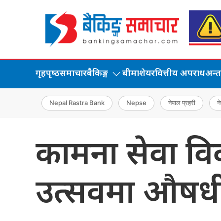
गृहपृष्‍ठ
समाचार
बैकिङ्ग
बीमा
शेयर
वित्तीय अपराध
अन्तर्
Nepal Rastra Bank
Nepse
नेपाल प्रहरी
ने
कामना सेवा विक
उत्सवमा औषधी