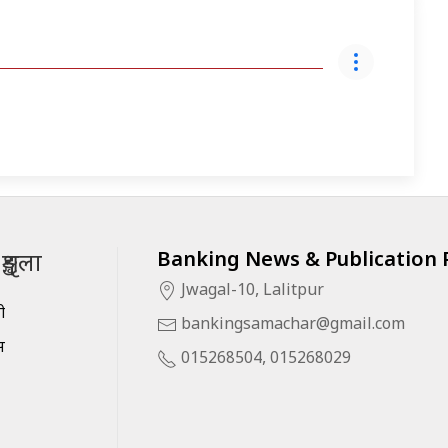
Banking News & Publication P
ृङ्खला
Jwagal-10, Lalitpur
सी
bankingsamachar@gmail.com
स
015268504, 015268029