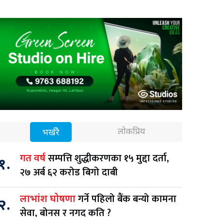
लोकप्रिय
भर्खरै
सम्पत्ति शुद्धीकरणका १५ मुद्दा दर्ता,
गत वर्ष
१.
२७ अर्ब ६२ करोड बिगो दाबी
गर्ने पहिलो बैंक बन्यो कामना
लाभांश घोषणा
२.
सेवा, बोनस र नगद कति ?