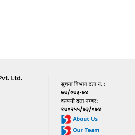
vt. Ltd.
सूचना विभाग दर्ता नं. :
७७/०७३-७४
कम्पनी दर्ता नम्बर:
१७०२५५/७३/०७४
About Us
Our Team