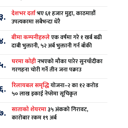
भए ६१ हजार मुद्दा, काठमाडौं
देशभर दर्ता
३.
उपत्यकामा सबैभन्दा धेरै
एक वर्षमा गरे १ खर्ब बढी
बीमा कम्पनीहरुले
४.
दाबी भुक्तानी, ५२ अर्ब भुक्तानी गर्न बाँकी
नभएको मौका पारेर सुनचाँदीका
घरमा कोही
५.
गरगहना चोरी गर्ने तीन जना पक्राउ
योजना–२ का १२ करोड
रिलायबल समृद्धि
६.
५० लाख इकाई नेप्सेमा सूचिकृत
३५ अंकको गिरावट,
साताको शेयरमा
७.
कारोबार रकम १९ अर्ब