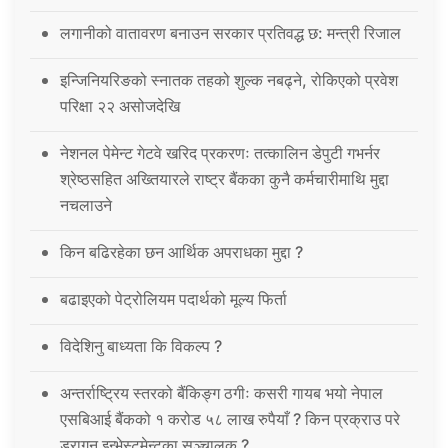
लगानीको वातावरण बनाउन सरकार प्रतिवद्ध छ: मन्त्री रिजाल
इन्जिनियरिङको स्नातक तहको शुल्क नबढ्ने, रोकिएको प्रवेश
परिक्षा २२ असोजदेखि
नेशनल पेमेन्ट गेटवे खरिद प्रकरणः तत्कालिन डेपुटी गभर्नर
श्रेष्ठसहित अख्तियारले राष्ट्र बैंकका कुनै कर्मचारीमाथि मुद्दा
नचलाउने
किन बढिरहेका छन आर्थिक अपराधका मुद्दा ?
बढाइएको पेट्रोलियम पदार्थको मूल्य फिर्ता
विदेशिनु बाध्यता कि विकल्प ?
अन्तर्राष्ट्रिय स्तरको बैंकिङ्ग ठगीः कसरी गायब भयो नेपाल
एसबिआई बैंकको १ करोड ५८ लाख रुपैयाँ ? किन प्रक्राउ परे
ड्रागन इन्भेस्टमेन्टका सञ्चालक ?