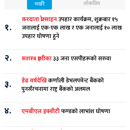
लोकप्रिय
भर्खरै
उपहार कार्यक्रम, शुक्रबार १५
करदाता प्रोत्साहन
१.
जनालाई एक-एक लाख र एक जनालाई १० लाख
उपहार घोषणा हुने
२.
३३ जना एसपीहरूको सरुवा
सशस्त्र प्रहरीका
कर्णाली डेभलपमेन्ट बैंकको
डेढ वर्षदेखि
३.
पुनर्संरचनामा राष्ट्र बैंकको अलमल
४.
फण्डको लाभांश घोषणा
एमबीएल इक्वीटी