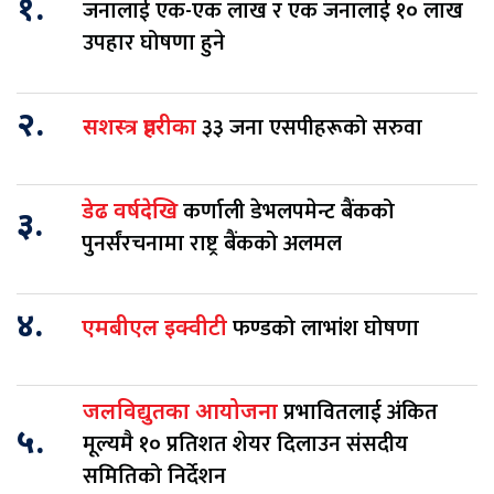
१.
जनालाई एक-एक लाख र एक जनालाई १० लाख
उपहार घोषणा हुने
२.
३३ जना एसपीहरूको सरुवा
सशस्त्र प्रहरीका
कर्णाली डेभलपमेन्ट बैंकको
डेढ वर्षदेखि
३.
पुनर्संरचनामा राष्ट्र बैंकको अलमल
४.
फण्डको लाभांश घोषणा
एमबीएल इक्वीटी
प्रभावितलाई अंकित
जलविद्युतका आयोजना
५.
मूल्यमै १० प्रतिशत शेयर दिलाउन संसदीय
समितिको निर्देशन