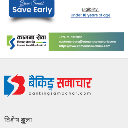
विशेष शृङ्खला