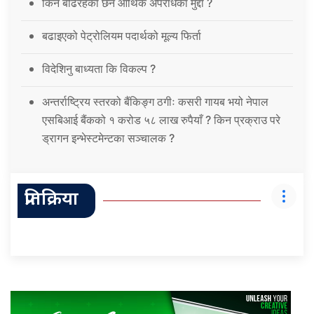
किन बढिरहेका छन आर्थिक अपराधका मुद्दा ?
बढाइएको पेट्रोलियम पदार्थको मूल्य फिर्ता
विदेशिनु बाध्यता कि विकल्प ?
अन्तर्राष्ट्रिय स्तरको बैंकिङ्ग ठगीः कसरी गायब भयो नेपाल
एसबिआई बैंकको १ करोड ५८ लाख रुपैयाँ ? किन प्रक्राउ परे
ड्रागन इन्भेस्टमेन्टका सञ्चालक ?
प्रतिक्रिया