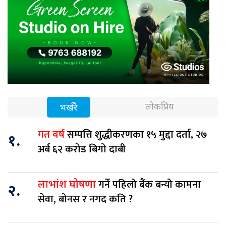
लोकप्रिय
भर्खरै
सम्पत्ति शुद्धीकरणका १५ मुद्दा दर्ता, २७
गत वर्ष
१.
अर्ब ६२ करोड बिगो दाबी
गर्ने पहिलो बैंक बन्यो कामना
लाभांश घोषणा
२.
सेवा, बोनस र नगद कति ?