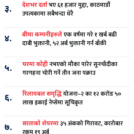
भए ६१ हजार मुद्दा, काठमाडौं
देशभर दर्ता
३.
उपत्यकामा सबैभन्दा धेरै
एक वर्षमा गरे १ खर्ब बढी
बीमा कम्पनीहरुले
४.
दाबी भुक्तानी, ५२ अर्ब भुक्तानी गर्न बाँकी
नभएको मौका पारेर सुनचाँदीका
घरमा कोही
५.
गरगहना चोरी गर्ने तीन जना पक्राउ
योजना–२ का १२ करोड ५०
रिलायबल समृद्धि
६.
लाख इकाई नेप्सेमा सूचिकृत
३५ अंकको गिरावट, कारोबार
साताको शेयरमा
७.
रकम १९ अर्ब