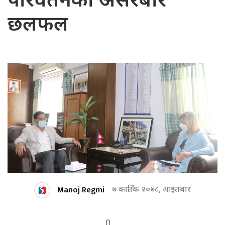
परिवर्तनको असरबारे
छलफल
Manoj Regmi
७ कार्तिक २०७८, आइतबार
0