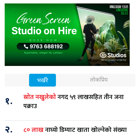
लोकप्रिय
भर्खरै
नगद ५९ लाखसहित तीन जना
स्रोत नखुलेको
१.
पक्राउ
२.
नाघ्यो डिम्याट खाता खोल्नेको संख्या
८० लाख