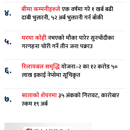
एक वर्षमा गरे १ खर्ब बढी
बीमा कम्पनीहरुले
४.
दाबी भुक्तानी, ५२ अर्ब भुक्तानी गर्न बाँकी
नभएको मौका पारेर सुनचाँदीका
घरमा कोही
५.
गरगहना चोरी गर्ने तीन जना पक्राउ
योजना–२ का १२ करोड ५०
रिलायबल समृद्धि
६.
लाख इकाई नेप्सेमा सूचिकृत
३५ अंकको गिरावट, कारोबार
साताको शेयरमा
७.
रकम १९ अर्ब