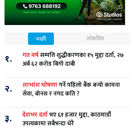
लोकप्रिय
भर्खरै
सम्पत्ति शुद्धीकरणका १५ मुद्दा दर्ता, २७
गत वर्ष
१.
अर्ब ६२ करोड बिगो दाबी
गर्ने पहिलो बैंक बन्यो कामना
लाभांश घोषणा
२.
सेवा, बोनस र नगद कति ?
भए ६१ हजार मुद्दा, काठमाडौं
देशभर दर्ता
३.
उपत्यकामा सबैभन्दा धेरै