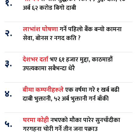
१.
अर्ब ६२ करोड बिगो दाबी
गर्ने पहिलो बैंक बन्यो कामना
लाभांश घोषणा
२.
सेवा, बोनस र नगद कति ?
भए ६१ हजार मुद्दा, काठमाडौं
देशभर दर्ता
३.
उपत्यकामा सबैभन्दा धेरै
एक वर्षमा गरे १ खर्ब बढी
बीमा कम्पनीहरुले
४.
दाबी भुक्तानी, ५२ अर्ब भुक्तानी गर्न बाँकी
नभएको मौका पारेर सुनचाँदीका
घरमा कोही
५.
गरगहना चोरी गर्ने तीन जना पक्राउ