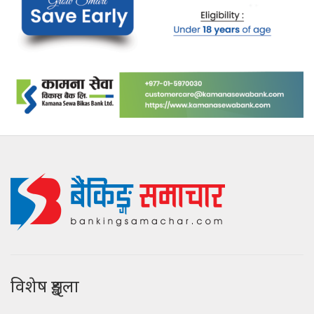
विशेष शृङ्खला