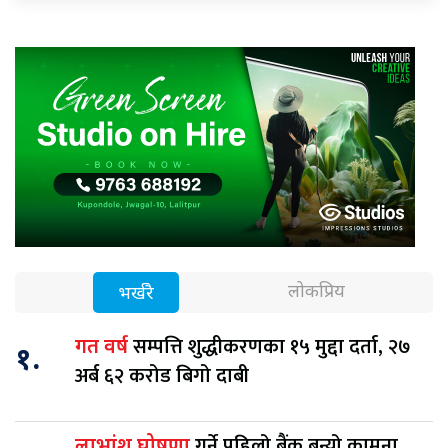
लोकप्रिय
भर्खरै
सम्पत्ति शुद्धीकरणका १५ मुद्दा दर्ता, २७
गत वर्ष
१.
अर्ब ६२ करोड बिगो दाबी
गर्ने पहिलो बैंक बन्यो कामना
लाभांश घोषणा