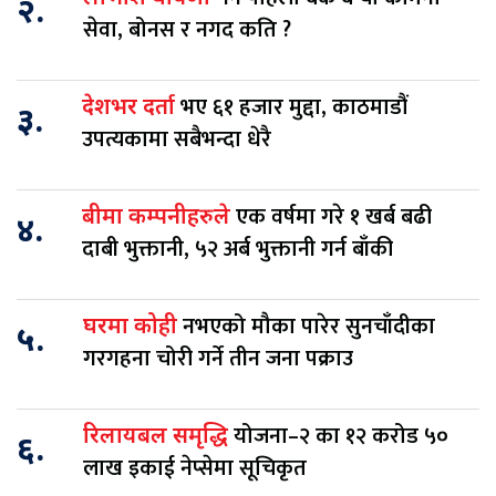
२.
सेवा, बोनस र नगद कति ?
भए ६१ हजार मुद्दा, काठमाडौं
देशभर दर्ता
३.
उपत्यकामा सबैभन्दा धेरै
एक वर्षमा गरे १ खर्ब बढी
बीमा कम्पनीहरुले
४.
दाबी भुक्तानी, ५२ अर्ब भुक्तानी गर्न बाँकी
नभएको मौका पारेर सुनचाँदीका
घरमा कोही
५.
गरगहना चोरी गर्ने तीन जना पक्राउ
योजना–२ का १२ करोड ५०
रिलायबल समृद्धि
६.
लाख इकाई नेप्सेमा सूचिकृत