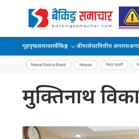
गृहपृष्‍ठ
समाचार
बैकिङ्ग
बीमा
शेयर
वित्तीय अपराध
अन्तर्
Nepal Rastra Bank
Nepse
नेपाल प्रहरी
ने
मुक्तिनाथ विक