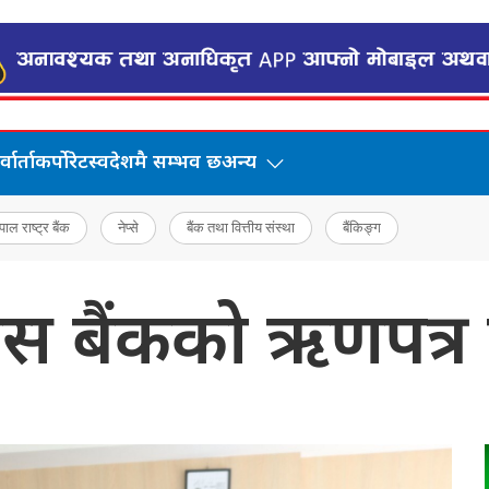
वार्ता
कर्पोरेट
स्वदेशमै सम्भव छ
अन्य
पाल राष्ट्र बैंक
नेप्से
बैंक तथा वित्तीय संस्था
बैंकिङ्ग
ास बैंकको ऋणपत्र