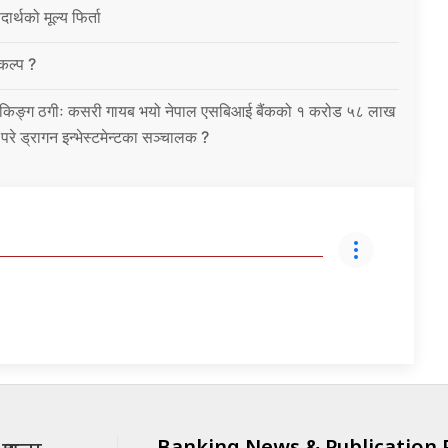
ार्थको मूल्य फिर्ता
विकल्प ?
को बैंकिङ्ग ठगीः कसरी गायब भयो नेपाल एसबिआई बैंकको १ करोड ५८ लाख
उ परे ड्रागन इन्भेस्टमेन्टका सञ्चालक ?