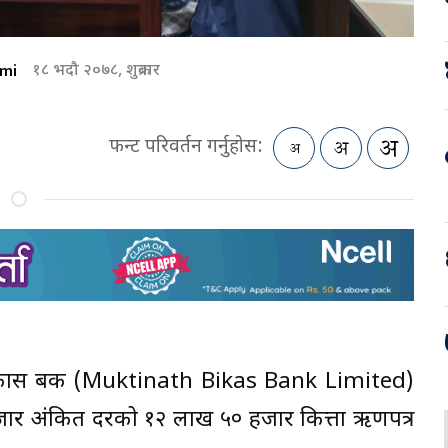
mi
१८ भदौ २०७८, शुक्रबार
फन्ट परिवर्तन गर्नुहोस:
थ विकास बैंक (Muktinath Bikas Bank Limited)
ार अंकित दरको १२ लाख ५० हजार कित्ता ऋणपत्र