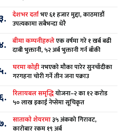
भए ६१ हजार मुद्दा, काठमाडौं
देशभर दर्ता
३.
उपत्यकामा सबैभन्दा धेरै
एक वर्षमा गरे १ खर्ब बढी
बीमा कम्पनीहरुले
४.
दाबी भुक्तानी, ५२ अर्ब भुक्तानी गर्न बाँकी
नभएको मौका पारेर सुनचाँदीका
घरमा कोही
५.
गरगहना चोरी गर्ने तीन जना पक्राउ
योजना–२ का १२ करोड
रिलायबल समृद्धि
६.
५० लाख इकाई नेप्सेमा सूचिकृत
३५ अंकको गिरावट,
साताको शेयरमा
७.
कारोबार रकम १९ अर्ब