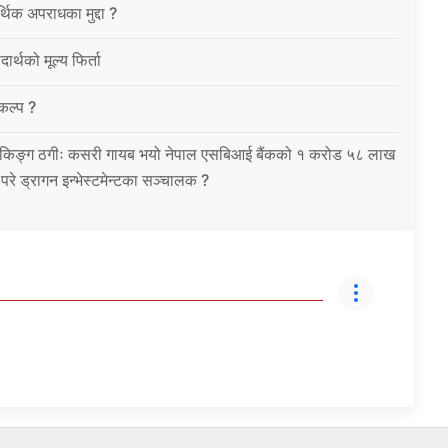
थिक अपराधका मुद्दा ?
ार्थको मूल्य फिर्ता
विकल्प ?
को बैंकिङ्ग ठगीः कसरी गायब भयो नेपाल एसबिआई बैंकको १ करोड ५८ लाख
उ परे ड्रागन इन्भेस्टमेन्टका सञ्चालक ?