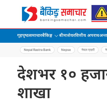
गृहपृष्‍ठ
समाचार
बैकिङ्ग
बीमा
शेयर
वित्तीय अपराध
अन्तर्
Nepal Rastra Bank
Nepse
नेपाल प्रहरी
ने
देशभर १० हजार 
शाखा