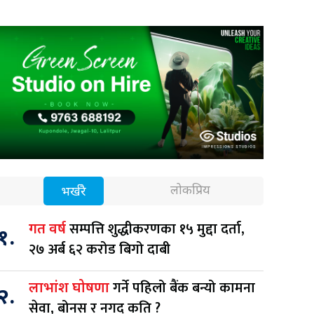
लोकप्रिय
भर्खरै
सम्पत्ति शुद्धीकरणका १५ मुद्दा दर्ता,
गत वर्ष
१.
२७ अर्ब ६२ करोड बिगो दाबी
गर्ने पहिलो बैंक बन्यो कामना
लाभांश घोषणा
२.
सेवा, बोनस र नगद कति ?