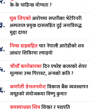
२.
के-के चाहिन्छ योग्यता ?
आरोपमा सप्तरीका भेटेरिनरी
घुस लिएको
३.
अस्पताल प्रमुख दाससहित दुई जनाविरुद्ध
मुद्दा दायर
चार नेपाली आरोहीको शव
निम्स दाइसहित
४.
आधार शिविरमा ल्याइयो
दिन एभरेष्ट कलरको शेयर
चौधौँ कारोबारका
५.
मूल्यमा उच्च गिरावट, अन्यको कति ?
विकास बैंक व्यवस्थापन
कर्णाली डेभलपमेन्ट
६.
समूहको संयोजकमा विष्णु कुमार
शिखर र पशुपति
समस्याग्रस्त शिव