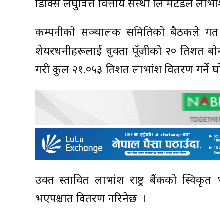
डिप्रोक्स लघुवित्त वित्तीय संस्था लिमिटेडले ल
कम्पनीको सञ्चालक समितिकाे बैठकले गत 
शेयरधनीहरूलाई चुक्ता पूँजीको २० प्रतिशत ब
गरी कुल २१.०५३ प्रतिशत लाभांश वितरण गर्ने घाे
उक्त प्रस्तावित लाभांश राष्ट्र बैंकको स्
भएपश्चात वितरण गरिनेछ ।