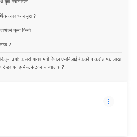
थि मुद्दा नचलाउने
थिक अपराधका मुद्दा ?
ार्थको मूल्य फिर्ता
विकल्प ?
को बैंकिङ्ग ठगीः कसरी गायब भयो नेपाल एसबिआई बैंकको १ करोड ५८ लाख
उ परे ड्रागन इन्भेस्टमेन्टका सञ्चालक ?