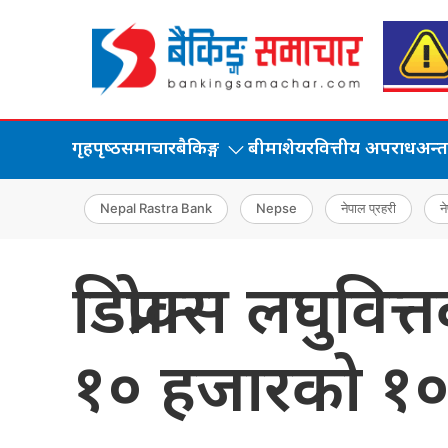
गृहपृष्‍ठ
समाचार
बैकिङ्ग
बीमा
शेयर
वित्तीय अपराध
अन्तर्
Nepal Rastra Bank
Nepse
नेपाल प्रहरी
ने
डिप्रोक्स लघुवि
१० हजारको १०