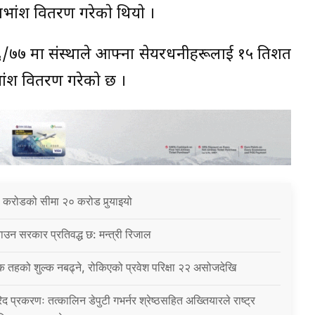
ाभांश वितरण गरेकाे थियाे ।
६/७७ मा संस्थाले आफ्ना सेयरधनीहरूलाई १५ प्रतिशत
भांश वितरण गरेकाे छ ।
 करोडको सीमा २० करोड पुर्‍याइयो
उन सरकार प्रतिवद्ध छ: मन्त्री रिजाल
क तहको शुल्क नबढ्ने, रोकिएको प्रवेश परिक्षा २२ असोजदेखि
िद प्रकरणः तत्कालिन डेपुटी गभर्नर श्रेष्ठसहित अख्तियारले राष्ट्र