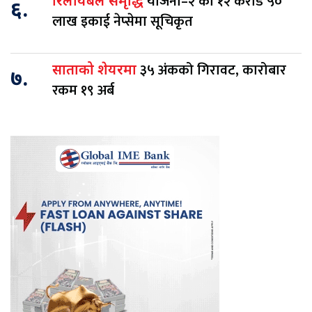
योजना–२ का १२ करोड ५०
रिलायबल समृद्धि
६.
लाख इकाई नेप्सेमा सूचिकृत
३५ अंकको गिरावट, कारोबार
साताको शेयरमा
७.
रकम १९ अर्ब