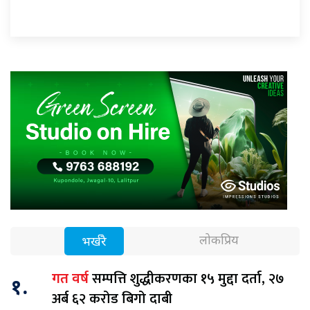
लोकप्रिय
भर्खरै
सम्पत्ति शुद्धीकरणका १५ मुद्दा दर्ता, २७
गत वर्ष
१.
अर्ब ६२ करोड बिगो दाबी