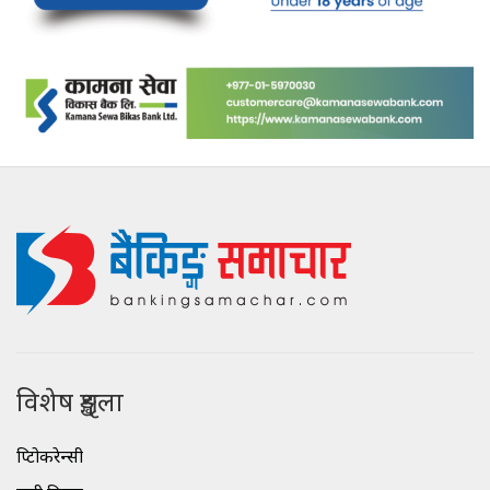
विशेष शृङ्खला
क्रिप्टोकरेन्सी