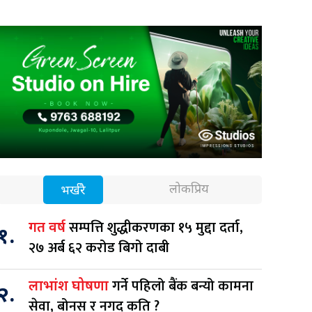
लोकप्रिय
भर्खरै
सम्पत्ति शुद्धीकरणका १५ मुद्दा दर्ता,
गत वर्ष
१.
२७ अर्ब ६२ करोड बिगो दाबी
गर्ने पहिलो बैंक बन्यो कामना
लाभांश घोषणा
२.
सेवा, बोनस र नगद कति ?