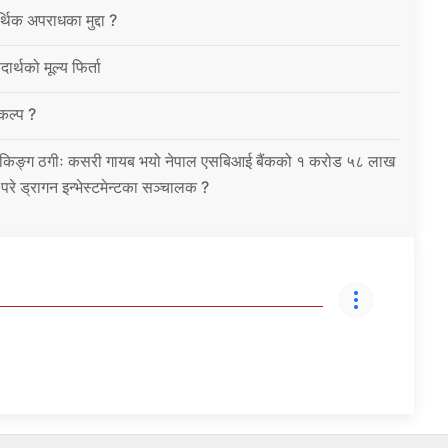
थिक अपराधका मुद्दा ?
ार्थको मूल्य फिर्ता
विकल्प ?
को बैंकिङ्ग ठगीः कसरी गायब भयो नेपाल एसबिआई बैंकको १ करोड ५८ लाख
उ परे ड्रागन इन्भेस्टमेन्टका सञ्चालक ?