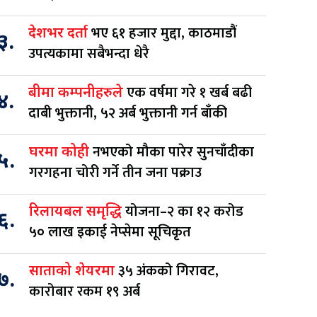
भए ६१ हजार मुद्दा, काठमाडौं
देशभर दर्ता
३.
उपत्यकामा सबैभन्दा धेरै
एक वर्षमा गरे १ खर्ब बढी
बीमा कम्पनीहरुले
४.
दाबी भुक्तानी, ५२ अर्ब भुक्तानी गर्न बाँकी
नभएको मौका पारेर सुनचाँदीका
घरमा कोही
५.
गरगहना चोरी गर्ने तीन जना पक्राउ
योजना–२ का १२ करोड
रिलायबल समृद्धि
६.
५० लाख इकाई नेप्सेमा सूचिकृत
३५ अंकको गिरावट,
साताको शेयरमा
७.
कारोबार रकम १९ अर्ब