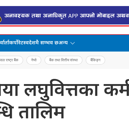
वार्ता
कर्पोरेट
स्वदेशमै सम्भव छ
अन्य
पाल राष्ट्र बैंक
नेप्से
बैंक तथा वित्तीय संस्था
बैंकिङ्ग
 लघुवित्तका कर्
न्धि तालिम