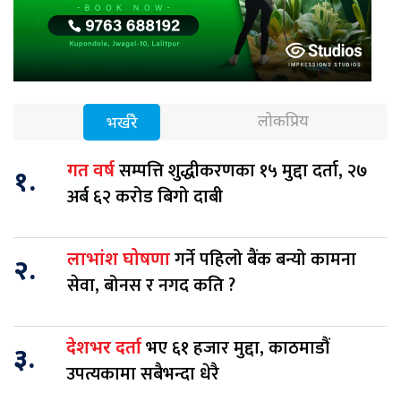
लोकप्रिय
भर्खरै
सम्पत्ति शुद्धीकरणका १५ मुद्दा दर्ता, २७
गत वर्ष
१.
अर्ब ६२ करोड बिगो दाबी
गर्ने पहिलो बैंक बन्यो कामना
लाभांश घोषणा
२.
सेवा, बोनस र नगद कति ?
भए ६१ हजार मुद्दा, काठमाडौं
देशभर दर्ता
३.
उपत्यकामा सबैभन्दा धेरै