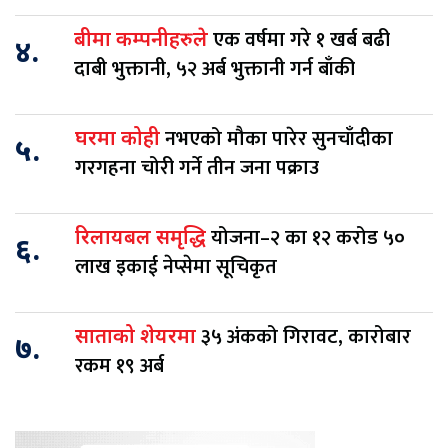
एक वर्षमा गरे १ खर्ब बढी
बीमा कम्पनीहरुले
४.
दाबी भुक्तानी, ५२ अर्ब भुक्तानी गर्न बाँकी
नभएको मौका पारेर सुनचाँदीका
घरमा कोही
५.
गरगहना चोरी गर्ने तीन जना पक्राउ
योजना–२ का १२ करोड ५०
रिलायबल समृद्धि
६.
लाख इकाई नेप्सेमा सूचिकृत
३५ अंकको गिरावट, कारोबार
साताको शेयरमा
७.
रकम १९ अर्ब