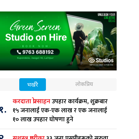
लोकप्रिय
भर्खरै
उपहार कार्यक्रम, शुक्रबार
करदाता प्रोत्साहन
१.
१५ जनालाई एक-एक लाख र एक जनालाई
१० लाख उपहार घोषणा हुने
२.
३३ जना एसपीहरूको सरुवा
सशस्त्र प्रहरीका