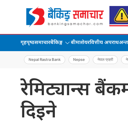
गृहपृष्‍ठ
समाचार
बैकिङ्ग
बीमा
शेयर
वित्तीय अपराध
अन्तर्
Nepal Rastra Bank
Nepse
नेपाल प्रहरी
ने
रेमिट्यान्स बैं
दिइने