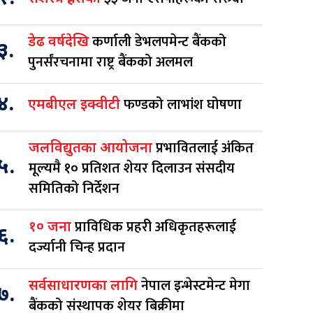
कर्णाली डेभलपमेन्ट बैंकको
डेढ वर्षदेखि
३.
पुनर्संरचनामा राष्ट्र बैंकको अलमल
४.
फण्डको लाभांश घोषणा
एमबीएल इक्वीटी
प्रभावितलाई अंकित
जलविद्युतका आयोजना
५.
मूल्यमै १० प्रतिशत शेयर दिलाउन संसदीय
समितिको निर्देशन
प्राविधिक प्रहरी अधिकृतहरूलाई
१० जना
६.
दर्ज्यानी चिन्ह प्रदान
नेपाल इन्भेस्टमेन्ट मेगा
सर्वसाधारणका लागि
७.
बैंकको संस्थापक शेयर बिक्रीमा