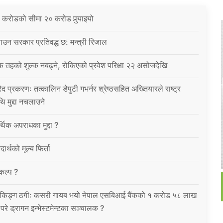
 करोडको सीमा २० करोड पुर्‍याइयो
उन सरकार प्रतिवद्ध छ: मन्त्री रिजाल
क तहको शुल्क नबढ्ने, रोकिएको प्रवेश परिक्षा २२ असोजदेखि
िद प्रकरणः तत्कालिन डेपुटी गभर्नर श्रेष्ठसहित अख्तियारले राष्ट्र
थि मुद्दा नचलाउने
थिक अपराधका मुद्दा ?
ार्थको मूल्य फिर्ता
विकल्प ?
को बैंकिङ्ग ठगीः कसरी गायब भयो नेपाल एसबिआई बैंकको १ करोड ५८ लाख
उ परे ड्रागन इन्भेस्टमेन्टका सञ्चालक ?