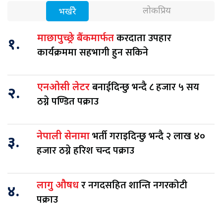
लोकप्रिय
भर्खरै
करदाता उपहार
माछापुच्छ्रे बैंकमार्फत
१.
कार्यक्रममा सहभागी हुन सकिने
बनाईदिन्छु भन्दै ८ हजार ५ सय
एनओसी लेटर
२.
ठग्ने पण्डित पक्राउ
भर्ती गराइदिन्छु भन्दै २ लाख ४०
नेपाली सेनामा
३.
हजार ठग्ने हरिश चन्द पक्राउ
र नगदसहित शान्ति नगरकोटी
लागु औषध
४.
पक्राउ