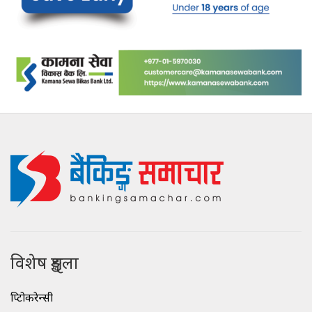
विशेष शृङ्खला
क्रिप्टोकरेन्सी