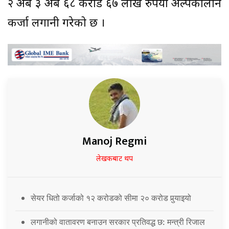
२ अर्ब ३ अर्ब ६८ करोड ६७ लाख रुपैयाँ अल्पकालीन
कर्जा लगानी गरेको छ ।
Manoj Regmi
लेखकबाट थप
सेयर धितो कर्जाको १२ करोडको सीमा २० करोड पुर्‍याइयो
लगानीको वातावरण बनाउन सरकार प्रतिवद्ध छ: मन्त्री रिजाल