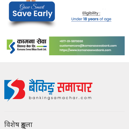
विशेष शृङ्खला