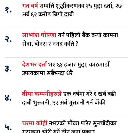
सम्पत्ति शुद्धीकरणका १५ मुद्दा दर्ता, २७
गत वर्ष
१.
अर्ब ६२ करोड बिगो दाबी
गर्ने पहिलो बैंक बन्यो कामना
लाभांश घोषणा
२.
सेवा, बोनस र नगद कति ?
भए ६१ हजार मुद्दा, काठमाडौं
देशभर दर्ता
३.
उपत्यकामा सबैभन्दा धेरै
एक वर्षमा गरे १ खर्ब बढी
बीमा कम्पनीहरुले
४.
दाबी भुक्तानी, ५२ अर्ब भुक्तानी गर्न बाँकी
नभएको मौका पारेर सुनचाँदीका
घरमा कोही
५.
गरगहना चोरी गर्ने तीन जना पक्राउ